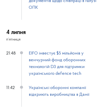
документів щодо співпраці в галузі
ОПК
4 липня
п’ятниця
21:48
EIFO інвестує $5 мільйонів у
венчурний фонд оборонних
технологій D3 для підтримки
українського defence tech
11:42
Українські оборонні компанії
відкриють виробництва в Данії