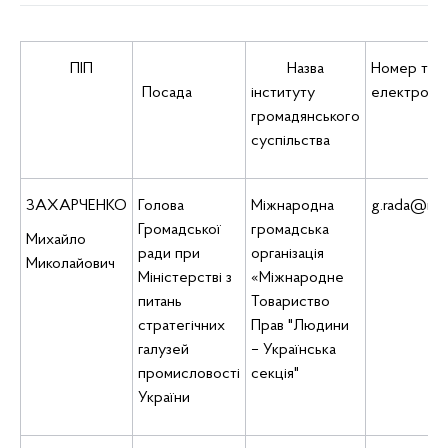
ПІП
Назва
Номер тел
Посада
інституту
електронн
громадянського
суспільства
ЗАХАРЧЕНКО
Голова
Міжнародна
g.rada@msp
Громадської
громадська
Михайло
ради при
організація
Миколайович
Міністерстві з
«Міжнародне
питань
Товариство
стратегічних
Прав "Людини
галузей
– Українська
промисловості
секція"
України