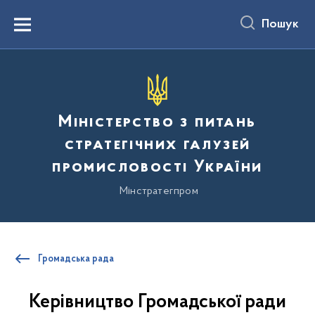
до
основного
Пошук
вмісту
Menu
Міністерство з питань
стратегічних галузей
промисловості України
Мінстратегпром
Громадська рада
Керівництво Громадської ради