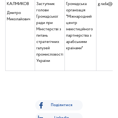
КАЛМИКОВ
Заступник
Громадська
g.rada@msp
голови
організація
Дмитро
Громадської
"Міжнародний
Миколайович
ради при
центр
Міністерстві з
інвестиційного
питань
партнерства з
стратегічних
арабськими
галузей
країнами"
промисловості
України
Поділитися