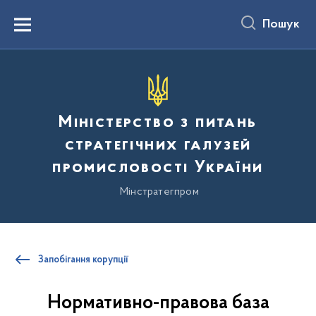
до
основного
Пошук
вмісту
Menu
Міністерство з питань
стратегічних галузей
промисловості України
Мінстратегпром
Запобігання корупції
Нормативно-правова база