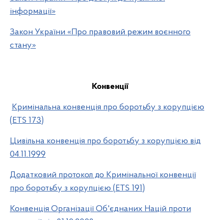
інформації»
Закон України «Про правовий режим воєнного
стану»
Конвенції
Кримінальна конвенція про боротьбу з корупцією
(ETS 173)
Цивільна конвенція про боротьбу з корупцією від
04.11.1999
Додатковий протокол до Кримінальної конвенції
про боротьбу з корупцією (ETS 191)
Конвенція Організації Об'єднаних Націй проти