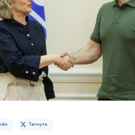
edin
Твітнути