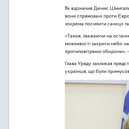
Як відзначив Денис Шмигаль,
вони спрямовані проти Європ
зокрема посилити санкції 
«Також, зважаючи на останні
можливості закрити небо на
протиповітряної оборони», —
Глава Уряду закликав предс
українців, що були примусов