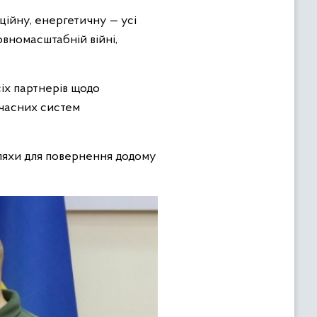
ційну, енергетичну — усі
овномасштабній війні,
сіх партнерів щодо
учасних систем
шляхи для повернення додому