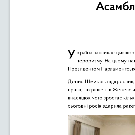
Асамбл
Україна закликає цивілізований світ посилити санкції проти росії та визнати її державою-спонсором
тероризму. На цьому наг
Президентом Парламентськ
Денис Шмигаль підкреслив,
права, закріплені в Женевсь
внаслідок чого зростає кіль
сьогодні росія вдарила рак