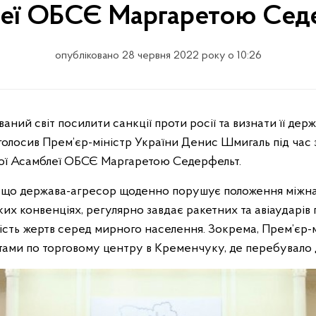
еї ОБСЄ Маргаретою Сед
опубліковано 28 червня 2022 року о 10:26
олосив Прем’єр-міністр України Денис Шмигаль під час зу
ої Асамблеї ОБСЄ Маргаретою Седерфельт.
 що держава-агресор щоденно порушує положення міжна
ких конвенціях, регулярно завдає ракетних та авіаударів 
кість жертв серед мирного населення. Зокрема, Прем’єр-
етами по торговому центру в Кременчуку, де перебувало 