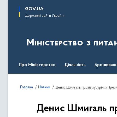
до
основного
GOV.UA
вмісту
Державні сайти України
Міністерство з пита
Про Міністерство
Діяльність
Бронюванн
Кадрова політика
Законодавча база
Пре
Головна
Новини
Денис Шмигаль провів зустріч із Пр
Денис Шмигаль пр