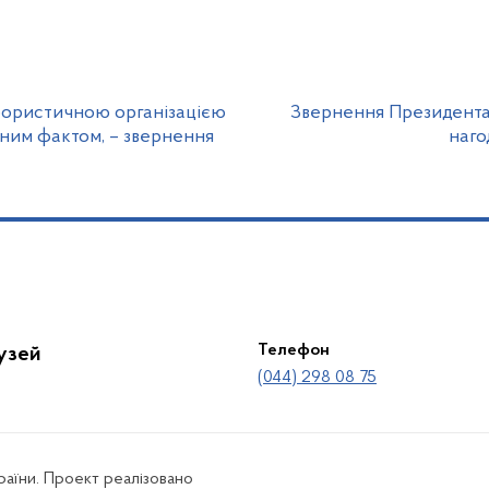
ерористичною організацією
Звернення Президента
чним фактом, – звернення
наго
Телефон
лузей
(044) 298 08 75
країни. Проект реалізовано