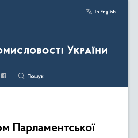
In English
ромисловості України
Пошук
ом Парламентської