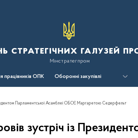
нь стратегічних галузей п
Мінстратегпром
я працівників ОПК
Оборонні закупівлі
сцентр
Для громадськості
езидентом Парламентської Асамблеї ОБСЄ Маргаретою Седерфельт
овів зустріч із Президент