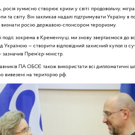
 росія зумисно створює кризи у світі: продовольчу, мігра
и та світу. Він закликав надалі підтримувати Україну в п
та визнати росію державою-спонсором тероризму.
 події, зокрема в Кременчуці, ми знову звертаємося до в
д Україною — створити відповідний захисний купол із с
 зазначив Прем’єр-міністр.
тавників ПА ОБСЄ також використати всі дипломатичні 
о вивезені на територію рф.