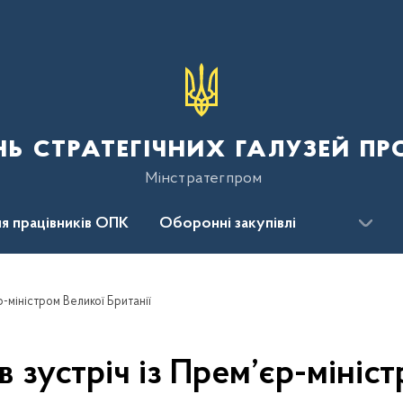
нь стратегічних галузей п
Мінстратегпром
я працівників ОПК
Оборонні закупівлі
сцентр
Для громадськості
р-міністром Великої Британії
в зустріч із Прем’єр-мініст