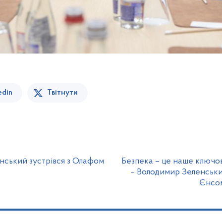
edin
Твітнути
нський зустрівся з Олафом
Безпека – це наше ключов
– Володимир Зеленський
Єнсом