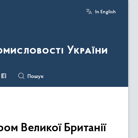
In English
ромисловості України
Пошук
ром Великої Британії