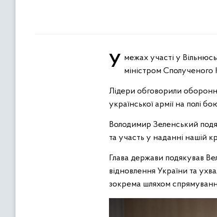
У межах участі у Вільнюському саміті НАТО Президент України Володимир Зеленський зустрівся з Прем’єр-
міністром Сполученого Ко
Лідери обговорили оборонн
української армії на полі бо
Володимир Зеленський подяк
та участь у наданні нашій кр
Глава держави подякував Ве
відновлення України та ухва
зокрема шляхом спрямування