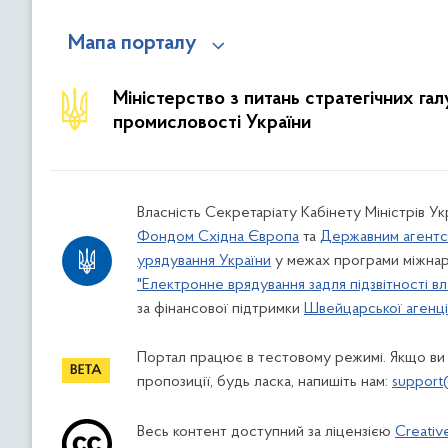
Мапа порталу
Міністерство з питань стратегічних га
промисловості України
Власність Секретаріату Кабінету Міністрів У
Фондом Східна Європа
та
Державним агентс
урядування України
у межах програми міжнар
"Електронне врядування задля підзвітності вл
за фінансової підтримки
Швейцарської агенції
Портал працює в тестовому режимі. Якщо ви
пропозиції, будь ласка, напишіть нам:
support
Весь контент доступний за ліцензією
Creativ