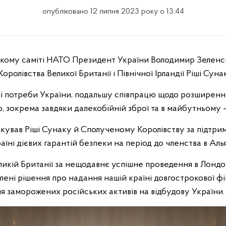
опубліковано 12 липня 2023 року о 13:44
ролівства Великої Британії і Північної Ірландії Ріші Суна
і потреби України, подальшу співпрацю щодо розширен
ю, зокрема завдяки далекобійній зброї та в майбутньому – 
ував Ріші Сунаку й Сполученому Королівству за підтри
аїні дієвих гарантій безпеки на період до членства в Алья
ликій Британії за нещодавнє успішне проведення в Лондо
лені рішення про надання нашій країні довгострокової фі
 заморожених російських активів на відбудову України.