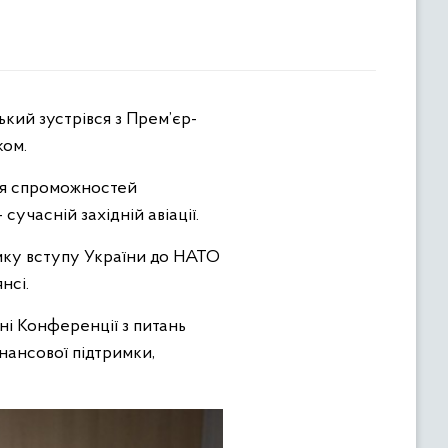
ком.
ня спроможностей
сучасній західній авіації.
мку вступу України до НАТО
нсі.
ні Конференції з питань
нансової підтримки,