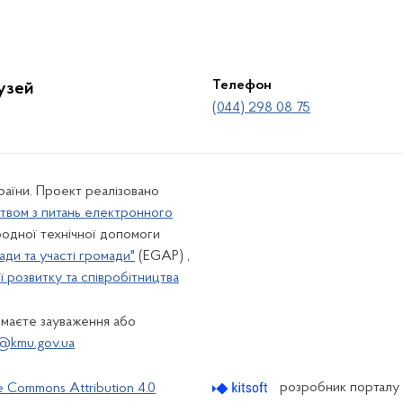
Телефон
лузей
(044) 298 08 75
країни. Проект реалізовано
твом з питань електронного
одної технічної допомоги
ади та участі громади"
(EGAP) ,
 розвитку та співробітництва
 маєте зауваження або
@kmu.gov.ua
розробник порталу
e Commons Attribution 4.0