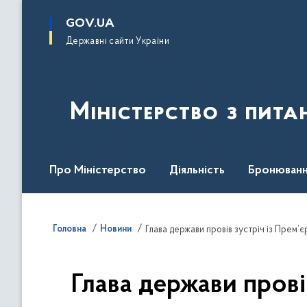
до
основного
GOV.UA
вмісту
Державні сайти України
Міністерство з пита
Про Міністерство
Діяльність
Бронюванн
Кадрова політика
Законодавча база
Пре
Головна
Новини
Глава держави провів зустріч із Прем’є
Глава держави прові