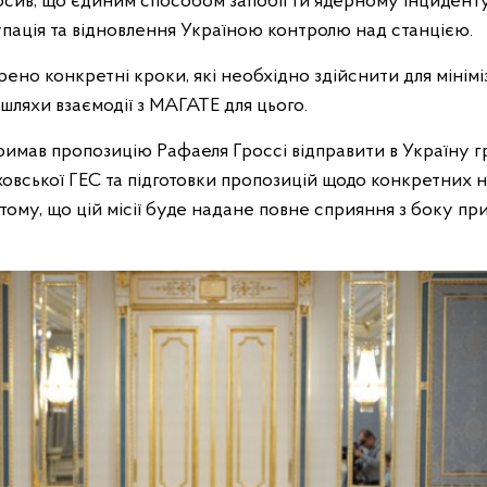
осив, що єдиним способом запобігти ядерному інциденту 
упація та відновлення Україною контролю над станцією.
рено конкретні кроки, які необхідно здійснити для мінімі
 шляхи взаємодії з МАГАТЕ для цього.
имав пропозицію Рафаеля Гроссі відправити в Україну г
ховської ГЕС та підготовки пропозицій щодо конкретних н
 тому, що цій місії буде надане повне сприяння з боку п