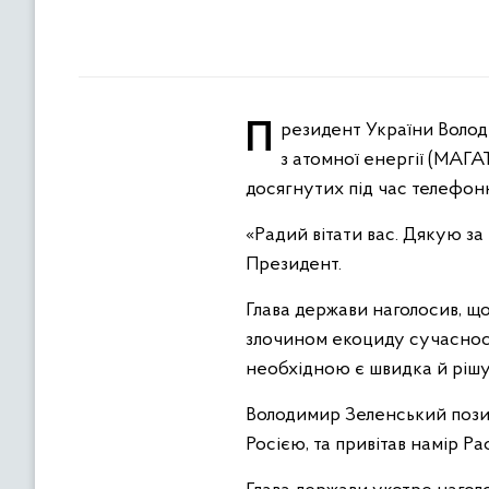
Президент України Володимир Зеленський провів зустріч із генеральним директором Міжнародного агентства
з атомної енергії (МАГА
досягнутих під час телефон
«Радий вітати вас. Дякую за 
Президент.
Глава держави наголосив, щ
злочином екоциду сучасності
необхідною є швидка й рішу
Володимир Зеленський позит
Росією, та привітав намір Ра