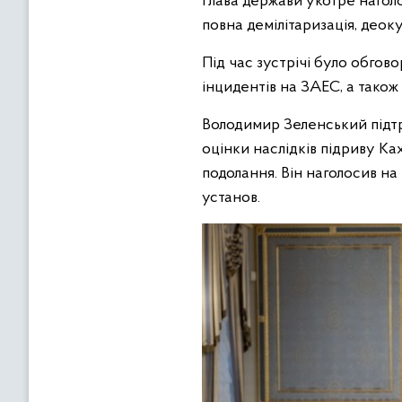
Глава держави укотре нагол
повна демілітаризація, деок
Під час зустрічі було обгово
інцидентів на ЗАЕС, а також
Володимир Зеленський підтр
оцінки наслідків підриву Ка
подолання. Він наголосив на
установ.