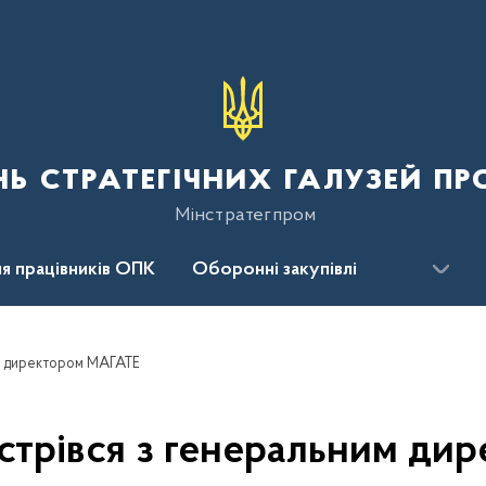
нь стратегічних галузей п
Мінстратегпром
я працівників ОПК
Оборонні закупівлі
сцентр
Для громадськості
им директором МАГАТЕ
устрівся з генеральним д