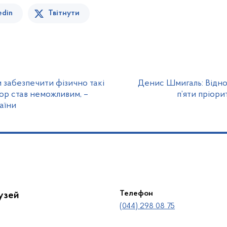
edin
Твітнути
 забезпечити фізично такі
Денис Шмигаль: Відно
ор став неможливим, –
п’яти пріори
аїни
Телефон
лузей
(044) 298 08 75