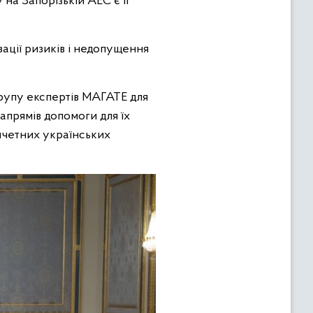
на Запорізькій АЕС є її
зації ризиків і недопущення
рупу експертів МАГАТЕ для
апрямів допомоги для їх
ричетних українських