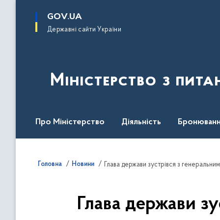
до
основного
GOV.UA
вмісту
Державні сайти України
Міністерство з пита
Про Міністерство
Діяльність
Бронюванн
Кадрова політика
Законодавча база
Пре
Головна
Новини
Глава держави зустрівся з генеральн
Глава держави з