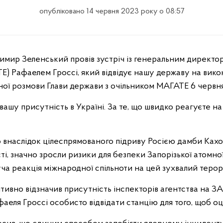
опубліковано 14 червня 2023 року о 08:57
ТЕ) Рафаелем Гроссі, який відвідує нашу державу на вик
ної розмови Глави держави з очільником МАГАТЕ 6 червня
вашу присутність в Україні. За те, що швидко реагуєте на
о внаслідок цілеспрямованого підриву Росією дамби Кахо
, значно зросли ризики для безпеки Запорізької атомної
ча реакція міжнародної спільноти на цей зухвалий терор
ивно відзначив присутність інспекторів агентства на З
фаеля Гроссі особисто відвідати станцію для того, щоб оц