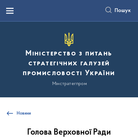
до
основного
Пошук
вмісту
Menu
Міністерство з питань
стратегічних галузей
промисловості України
Мінстратегпром
Новини
Голова Верховної Ради