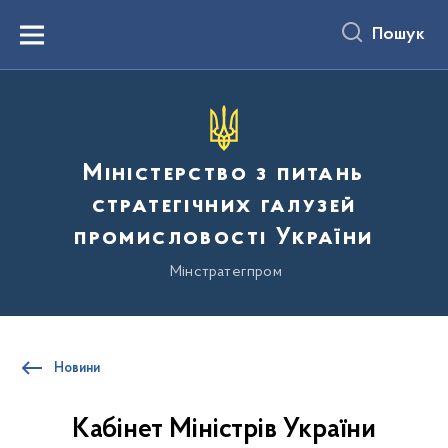
до
основного
Пошук
вмісту
Menu
Міністерство з питань
стратегічних галузей
промисловості України
Мінстратегпром
Новини
Кабінет Міністрів України