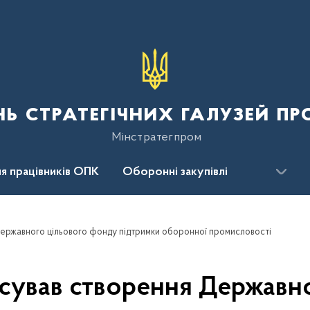
нь стратегічних галузей п
Мінстратегпром
я працівників ОПК
Оборонні закупівлі
сцентр
Для громадськості
ержавного цільового фонду підтримки оборонної промисловості
сував створення Державн