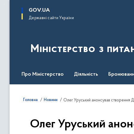
до
основного
GOV.UA
вмісту
Державні сайти України
Міністерство з пита
Про Міністерство
Діяльність
Бронюванн
Кадрова політика
Законодавча база
Пре
Головна
Новини
Олег Уруський анонсував створення Д
Олег Уруський анон