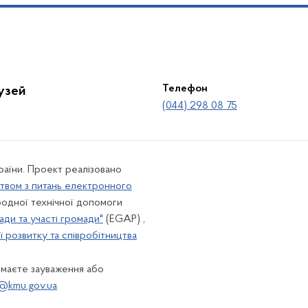
Телефон
лузей
(044) 298 08 75
країни. Проект реалізовано
твом з питань електронного
одної технічної допомоги
ади та участі громади"
(EGAP) ,
 розвитку та співробітництва
 маєте зауваження або
@kmu.gov.ua