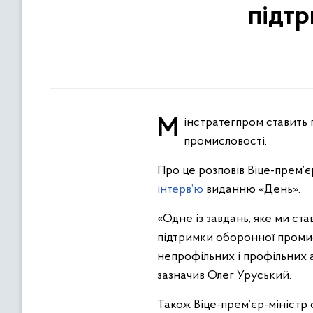
підт
Мінстратегпром ставить перед собою завдання створити Державний цільовий фонд підтримки оборонної
промисловості.
Про це розповів Віце-прем’є
інтерв’ю
виданню «День».
«Одне із завдань, яке ми с
підтримки оборонної промис
непрофільних і профільних 
зазначив Олег Уруський.
Також Віце-прем’єр-міністр