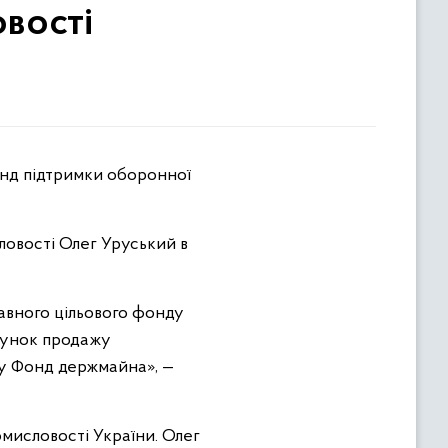
вості
словості Олег Уруський в
авного цільового фонду
ахунок продажу
 у Фонд держмайна», —
мисловості України. Олег