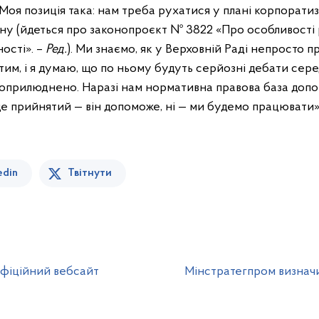
«Моя позиція така: нам треба рухатися у плані корпорати
ону (йдеться про законопроєкт № 3822 «Про особливост
ості». –
Ред.
). Ми знаємо, як у Верховній Раді непросто 
им, і я думаю, що по ньому будуть серйозні дебати сере
 оприлюднено. Наразі нам нормативна правова база допом
де прийнятий — він допоможе, ні — ми будемо працювати»
edin
Твітнути
офіційний вебсайт
Мінстратегпром визначи