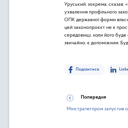
Уруський, зокрема, сказав: 
ухвалення профільного зак
ОПК державної форми власн
цей законопроєкт не є прост
середовищі, коли його буде
звичайно, є допоміжним. Бу
Поділитися
Link
Попередня
Мінстратегпром запустив 