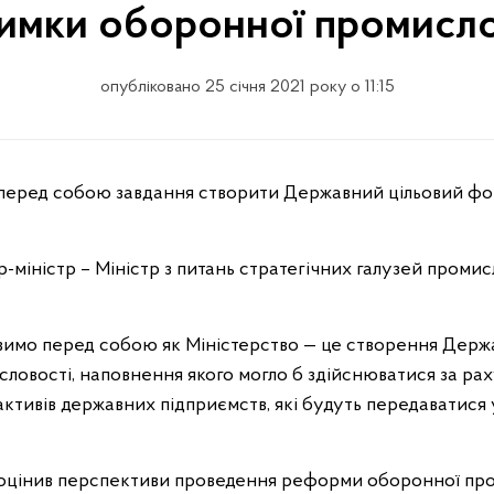
римки оборонної промисло
опубліковано 25 січня 2021 року о 11:15
р-міністр – Міністр з питань стратегічних галузей проми
тавимо перед собою як Міністерство — це створення Держ
ловості, наповнення якого могло б здійснюватися за р
активів державних підприємств, які будуть передаватися
 оцінив перспективи проведення реформи оборонної про