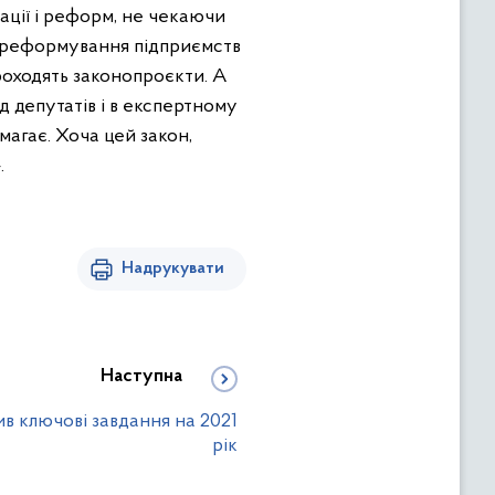
зації і реформ, не чекаючи
і реформування підприємств
проходять законопроєкти. А
д депутатів і в експертному
агає. Хоча цей закон,
.
Надрукувати
Наступна
в ключові завдання на 2021
рік