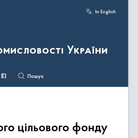
In English
ромисловості України
Пошук
ого цільового фонду