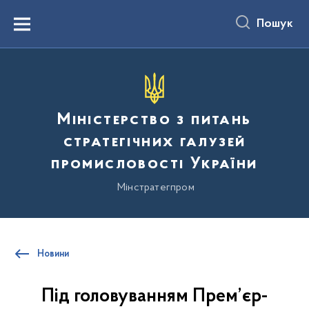
до
основного
Пошук
вмісту
Menu
Міністерство з питань
стратегічних галузей
промисловості України
Мінстратегпром
Новини
Під головуванням Прем’єр-