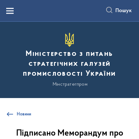
до
основного
Пошук
вмісту
Menu
Міністерство з питань
стратегічних галузей
промисловості України
Мінстратегпром
Новини
Підписано Меморандум про