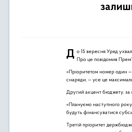
залиш
До 15 вересня Уряд ухвалить проект Державного бюджету на 2024 рік. Його розробка вже на фінальній стадії.
Про це повідомив Прем
«Пріоритетом номер один — я
снаряди, — усе це максималь
Другий акцент бюджету, за йо
«Плануємо наступного року 
будуть фінансуватися субси
Третій пріоритет держбюдже