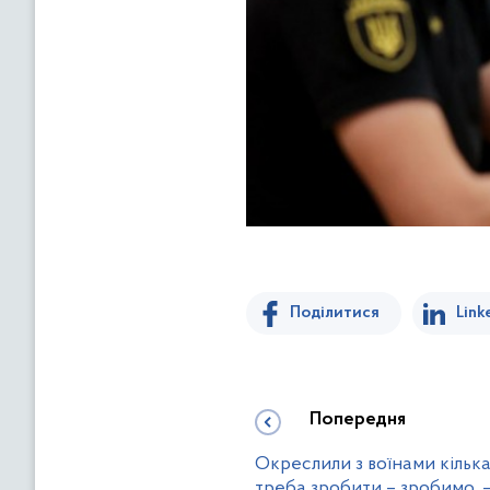
Поділитися
Link
Попередня
Окреслили з воїнами кілька
треба зробити – зробимо, 