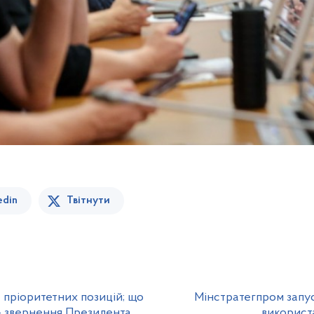
edin
Твітнути
 пріоритетних позицій; що
Мінстратегпром запус
– звернення Президента
використ