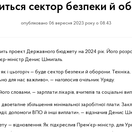
иться сектор безпеки й о
опубліковано 06 вересня 2023 року о 08:43
’єр-міністр Денис Шмигаль.
к і цьогоріч — буде сектор безпеки й оборони. Техніка, 
но для нас важливо», — наголосив очільник Уряду.
го словами, — зарплати лікарів, вчителів та соціальні вип
двоетапне збільшення мінімальної заробітної плати. Зак
дії, допомоги ВПО й інші виплати», — відзначив Денис Шм
ту — відновлення. Як підкреслив Прем’єр-міністр, для У