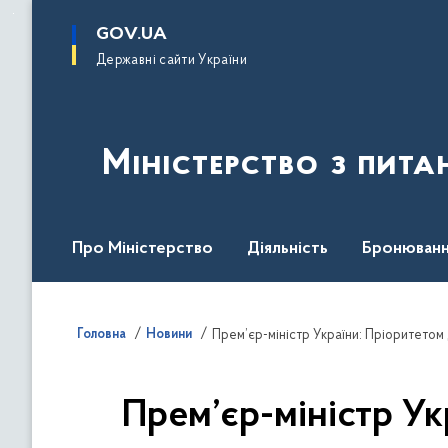
до
основного
GOV.UA
вмісту
Державні сайти України
Міністерство з пита
Про Міністерство
Діяльність
Бронюванн
Кадрова політика
Законодавча база
Пре
Головна
Новини
Прем’єр-міністр України: Пріоритето
Прем’єр-міністр У