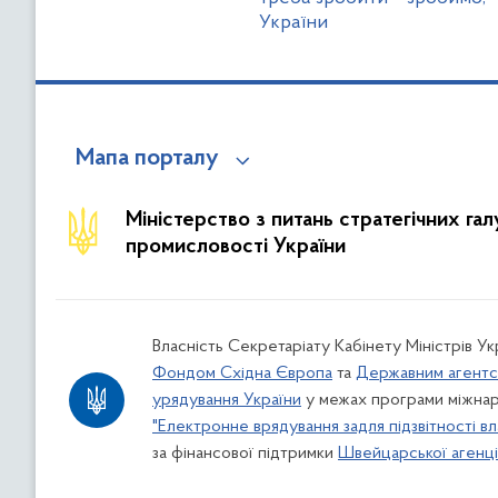
України
Мапа порталу
Міністерство з питань стратегічних га
промисловості України
Власність Секретаріату Кабінету Міністрів У
Фондом Східна Європа
та
Державним агентс
урядування України
у межах програми міжнар
"Електронне врядування задля підзвітності вл
за фінансової підтримки
Швейцарської агенції