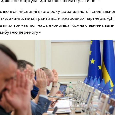
, які вже стартували, а також започаткувати нові.
 що в січні-серпні цього року до загального і спеціаль
датки, акцизи, мита, гранти від міжнародних партнерів: «
на яких тримається наша економіка. Кожна сплачена вам
майбутню перемогу».