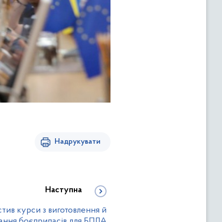
Надрукувати
Наступна
тив курси з виготовлення й
ання боєприпасів для БПЛА