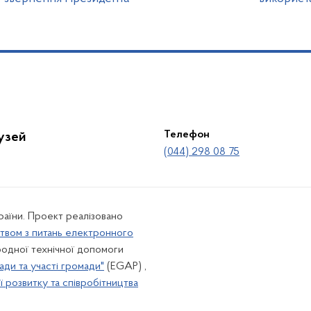
Телефон
лузей
(044) 298 08 75
країни. Проект реалізовано
твом з питань електронного
одної технічної допомоги
ади та участі громади"
(EGAP) ,
 розвитку та співробітництва