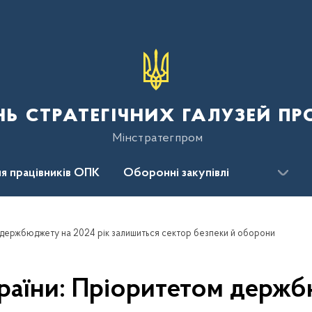
нь стратегічних галузей п
Мінстратегпром
я працівників ОПК
Оборонні закупівлі
сцентр
Для громадськості
м держбюджету на 2024 рік залишиться сектор безпеки й оборони
країни: Пріоритетом держб