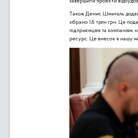
завершити проекти відбудови
Також Денис Шмигаль додав,
зібрано 1,6 трлн грн. Це по
підприємцям та компаніям, 
ресурс. Це внесок в нашу 