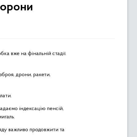
борони
зброя, дрони, ракети,
лати.
ладаємо індексацію пенсій,
игаль.
ряду важливо продовжити та