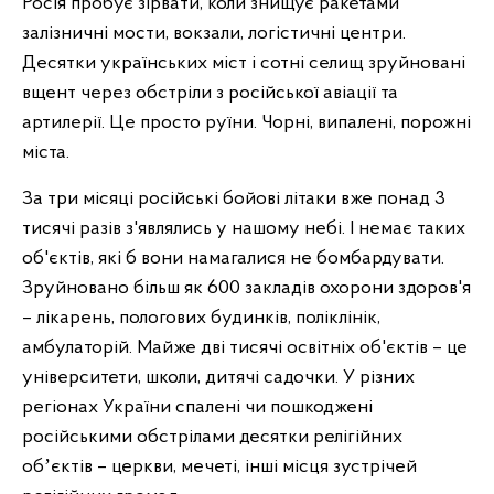
Росія пробує зірвати, коли знищує ракетами
залізничні мости, вокзали, логістичні центри.
Десятки українських міст і сотні селищ зруйновані
вщент через обстріли з російської авіації та
артилерії. Це просто руїни. Чорні, випалені, порожні
міста.
За три місяці російські бойові літаки вже понад 3
тисячі разів з'являлись у нашому небі. І немає таких
об'єктів, які б вони намагалися не бомбардувати.
Зруйновано більш як 600 закладів охорони здоров'я
– лікарень, пологових будинків, поліклінік,
амбулаторій. Майже дві тисячі освітніх об'єктів – це
університети, школи, дитячі садочки. У різних
регіонах України спалені чи пошкоджені
російськими обстрілами десятки релігійних
обʼєктів – церкви, мечеті, інші місця зустрічей