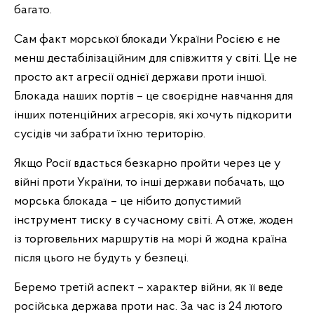
багато.
Сам факт морської блокади України Росією є не
менш дестабілізаційним для співжиття у світі. Це не
просто акт агресії однієї держави проти іншої.
Блокада наших портів – це своєрідне навчання для
інших потенційних агресорів, які хочуть підкорити
сусідів чи забрати їхню територію.
Якщо Росії вдасться безкарно пройти через це у
війні проти України, то інші держави побачать, що
морська блокада – це нібито допустимий
інструмент тиску в сучасному світі. А отже, жоден
із торговельних маршрутів на морі й жодна країна
після цього не будуть у безпеці.
Беремо третій аспект – характер війни, як її веде
російська держава проти нас. За час із 24 лютого