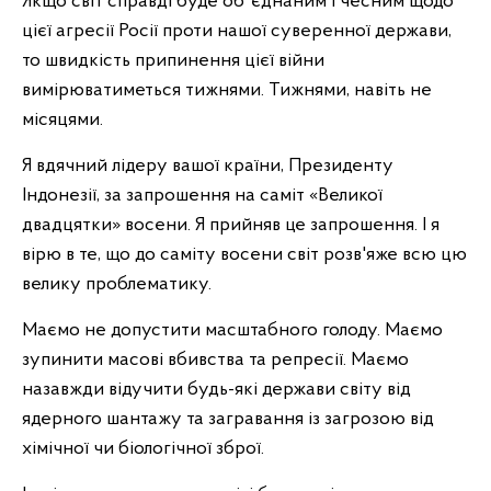
Якщо світ справді буде обʼєднаним і чесним щодо
цієї агресії Росії проти нашої суверенної держави,
то швидкість припинення цієї війни
вимірюватиметься тижнями. Тижнями, навіть не
місяцями.
Я вдячний лідеру вашої країни, Президенту
Індонезії, за запрошення на саміт «Великої
двадцятки» восени. Я прийняв це запрошення. І я
вірю в те, що до саміту восени світ розв'яже всю цю
велику проблематику.
Маємо не допустити масштабного голоду. Маємо
зупинити масові вбивства та репресії. Маємо
назавжди відучити будь-які держави світу від
ядерного шантажу та загравання із загрозою від
хімічної чи біологічної зброї.