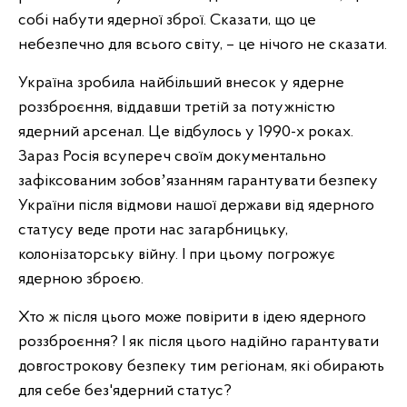
собі набути ядерної зброї. Сказати, що це
небезпечно для всього світу, – це нічого не сказати.
Україна зробила найбільший внесок у ядерне
роззброєння, віддавши третій за потужністю
ядерний арсенал. Це відбулось у 1990-х роках.
Зараз Росія всупереч своїм документально
зафіксованим зобовʼязанням гарантувати безпеку
України після відмови нашої держави від ядерного
статусу веде проти нас загарбницьку,
колонізаторську війну. І при цьому погрожує
ядерною зброєю.
Хто ж після цього може повірити в ідею ядерного
роззброєння? І як після цього надійно гарантувати
довгострокову безпеку тим регіонам, які обирають
для себе без'ядерний статус?