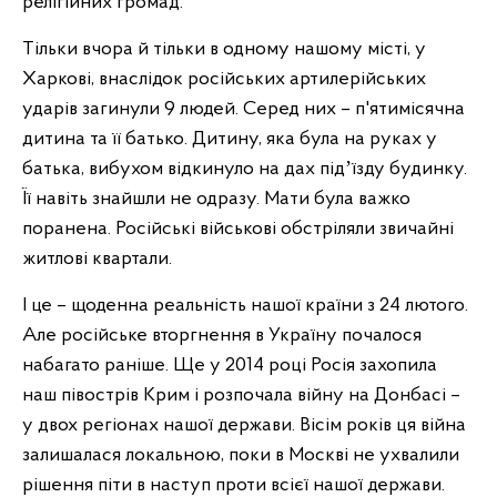
релігійних громад.
Тільки вчора й тільки в одному нашому місті, у
Харкові, внаслідок російських артилерійських
ударів загинули 9 людей. Серед них – п'ятимісячна
дитина та її батько. Дитину, яка була на руках у
батька, вибухом відкинуло на дах підʼїзду будинку.
Її навіть знайшли не одразу. Мати була важко
поранена. Російські військові обстріляли звичайні
житлові квартали.
І це – щоденна реальність нашої країни з 24 лютого.
Але російське вторгнення в Україну почалося
набагато раніше. Ще у 2014 році Росія захопила
наш півострів Крим і розпочала війну на Донбасі –
у двох регіонах нашої держави. Вісім років ця війна
залишалася локальною, поки в Москві не ухвалили
рішення піти в наступ проти всієї нашої держави.