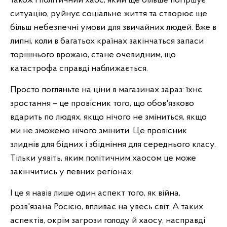
також і політичний хаос, який ще більше погіршує
ситуацію, руйнує соціальне життя та створює ще
більш небезпечні умови для звичайних людей. Вже в
липні, коли в багатьох країнах закінчаться запаси
торішнього врожаю, стане очевидним, що
катастрофа справді наближається.
Просто погляньте на ціни в магазинах зараз: їхнє
зростання – це провісник того, що обов'язково
вдарить по людях, якщо нічого не зміниться, якщо
ми не зможемо нічого змінити. Це провісник
злиднів для бідних і збідніння для середнього класу.
Тільки уявіть, яким політичним хаосом це може
закінчитись у певних регіонах.
І це я навів лише один аспект того, як війна,
розв'язана Росією, впливає на увесь світ. А таких
аспектів, окрім загрози голоду й хаосу, насправді