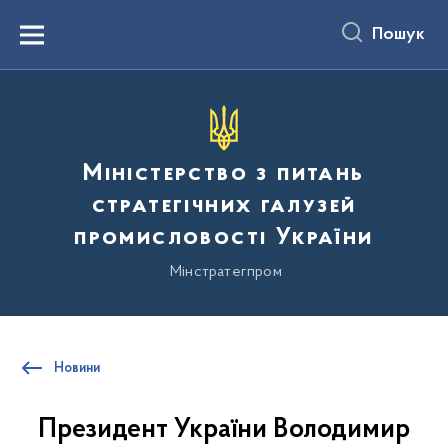
до
основного
Пошук
вмісту
Menu
Міністерство з питань
стратегічних галузей
промисловості України
Мінстратегпром
Новини
Президент України Володимир