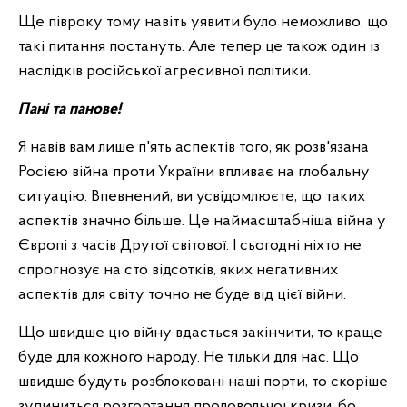
Ще півроку тому навіть уявити було неможливо, що
такі питання постануть. Але тепер це також один із
наслідків російської агресивної політики.
Пані та панове!
Я навів вам лише п'ять аспектів того, як розв'язана
Росією війна проти України впливає на глобальну
ситуацію. Впевнений, ви усвідомлюєте, що таких
аспектів значно більше. Це наймасштабніша війна у
Європі з часів Другої світової. І сьогодні ніхто не
спрогнозує на сто відсотків, яких негативних
аспектів для світу точно не буде від цієї війни.
Що швидше цю війну вдасться закінчити, то краще
буде для кожного народу. Не тільки для нас. Що
швидше будуть розблоковані наші порти, то скоріше
зупиниться розгортання продовольчої кризи, бо