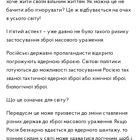
хоче жити своїм вільним життям. Як можна це не
бачити або ігнорувати? Це ж відбувається на очах
в усього світу!
І п’ятий аспект – уже давно не було такого ризику
застосування зброї масового ураження.
Російські державні пропагандисти відкрито
погрожують ядерною зброєю. Світові політики
готуються до можливості застосування Росією так
званої тактичної ядерної зброї або хімічної зброї,
біологічної зброї.
Що це означає для світу?
Передусім це може призвести до зміни ставлення
різних держав до зброї масового ураження. Якщо
Росія безкарно вдається до ядерного шантажу, то
різним силам у світі може здаватися логічним, щоб і