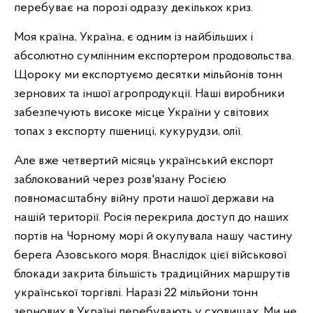
перебуває на порозі одразу декількох криз.
Моя країна, Україна, є одним із найбільших і
абсолютно сумлінним експортером продовольства.
Щороку ми експортуємо десятки мільйонів тонн
зернових та іншої агропродукції. Наші виробники
забезпечують високе місце України у світових
топах з експорту пшениці, кукурудзи, олії.
Але вже четвертий місяць український експорт
заблокований через розв'язану Росією
повномасштабну війну проти нашої держави на
нашій території. Росія перекрила доступ до наших
портів на Чорному морі й окупувала нашу частину
берега Азовського моря. Внаслідок цієї військової
блокади закрита більшість традиційних маршрутів
української торгівлі. Наразі 22 мільйони тонн
зернових в Україні перебувають у сховищах. Ми не