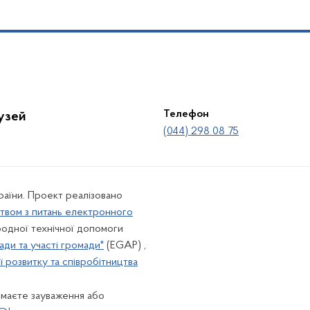
Телефон
лузей
(044) 298 08 75
країни. Проект реалізовано
твом з питань електронного
одної технічної допомоги
ади та участі громади"
(EGAP) ,
 розвитку та співробітництва
 маєте зауваження або