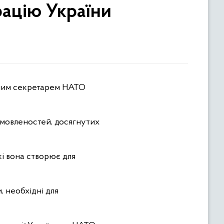
рацію України
омовленостей, досягнутих
кі вона створює для
 необхідні для