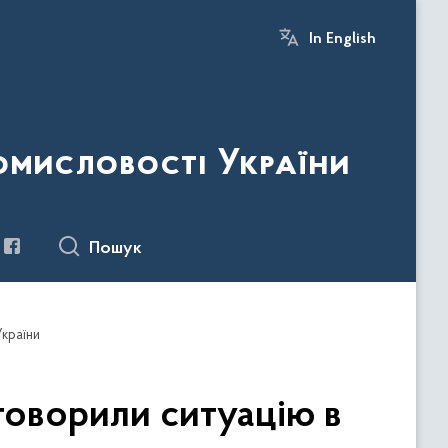
In English
ромисловості України
Пошук
України
говорили ситуацію в