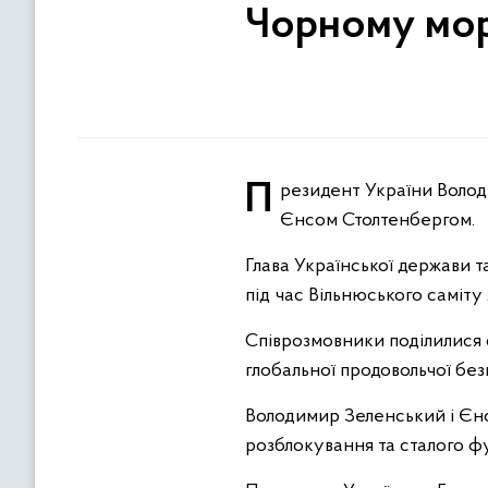
Чорному морі
Президент України Володимир Зеленський провів телефонну розмову з Генеральним секретарем НАТО
Єнсом Столтенбергом.
Глава Української держави 
під час Вільнюського саміту 
Співрозмовники поділилися о
глобальної продовольчої без
Володимир Зеленський і Єнс
розблокування та сталого 