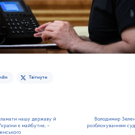
edin
Твітнути
зламати нашу державу й
Володимир Зелен
країни є майбутнє, –
розблокуванням суд
енського