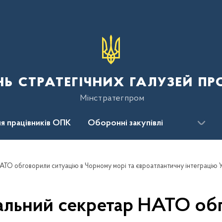
нь стратегічних галузей п
Мінстратегпром
я працівників ОПК
Оборонні закупівлі
сцентр
Для громадськості
АТО обговорили ситуацію в Чорному морі та євроатлантичну інтеграцію 
альний секретар НАТО об