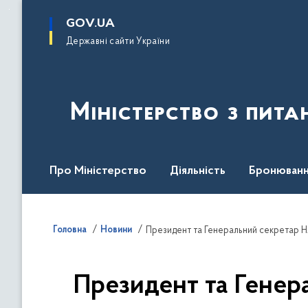
до
основного
GOV.UA
вмісту
Державні сайти України
Міністерство з пита
Про Міністерство
Діяльність
Бронюванн
Кадрова політика
Законодавча база
Пре
Головна
Новини
Президент та Генеральний секретар Н
Президент та Генер