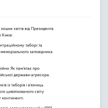
 Києві.
ентраційному таборі та
о-меморіального заповідника
війни. Як пам’ятає про
сійської держави-агресора.
в із таборів і в’язниць
го цивілізованого світу
 континенті.