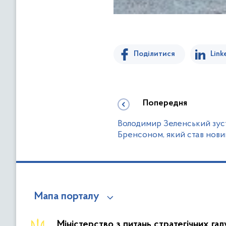
Поділитися
Link
Попередня
Володимир Зеленський зуст
Бренсоном, який став нов
Мапа порталу
Міністерство з питань стратегічних га