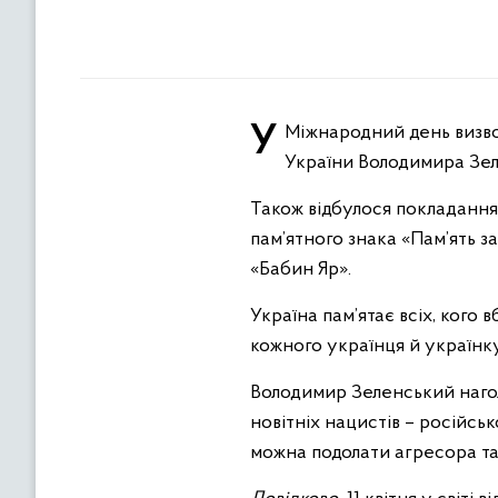
У Міжнародний день визволення в’язнів нацистських концтаборів було встановлено кошик квітів від Президента
України Володимира Зел
Також відбулося покладання
пам’ятного знака «Пам’ять 
«Бабин Яр».
Україна пам’ятає всіх, кого 
кожного українця й українку
Володимир Зеленський наголо
новітніх нацистів – російсь
можна подолати агресора та