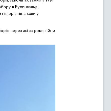
борів, започаткований у 1991
абору в Бухенвальді,
ітлерівців, а коли у
рів, через які за роки війни