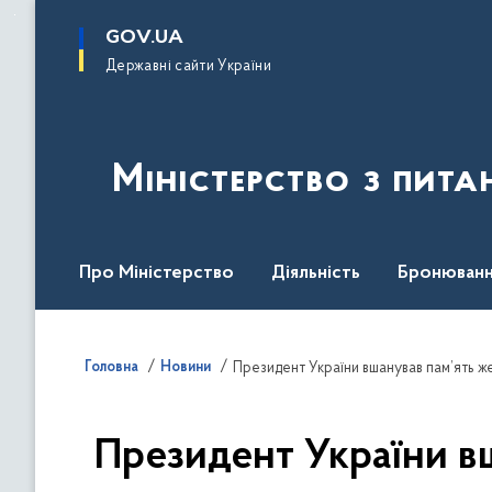
до
основного
GOV.UA
вмісту
Державні сайти України
Міністерство з пита
Про Міністерство
Діяльність
Бронюванн
Кадрова політика
Законодавча база
Пре
Головна
Новини
Президент України вшанував пам’ять ж
Президент України в