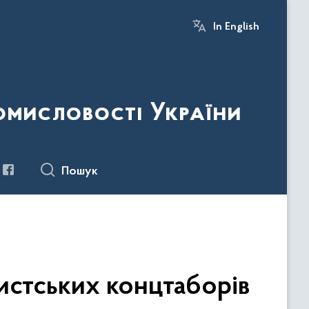
In English
ромисловості України
Пошук
истських концтаборів