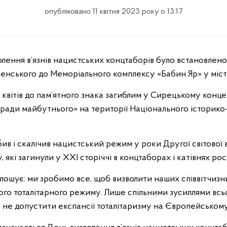
опубліковано 11 квітня 2023 року о 13:17
енського до Меморіального комплексу «Бабин Яр» у місті
 квітів до пам’ятного знака загиблим у Сирецькому конц
заради майбутнього» на території Національного історик
вбив і скалічив нацистський режим у роки Другої світової 
, які загинули у XXI сторіччі в концтаборах і катівнях ро
шує: ми зробимо все, щоб визволити наших співвітчизникі
кого тоталітарного режиму. Лише спільними зусиллями всьо
 не допустити експансії тоталітаризму на Європейському