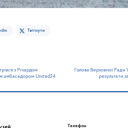
edin
Твітнути
рівся з Річардом
Голова Верховної Ради
им амбасадором United24
результати з
Телефон
лузей