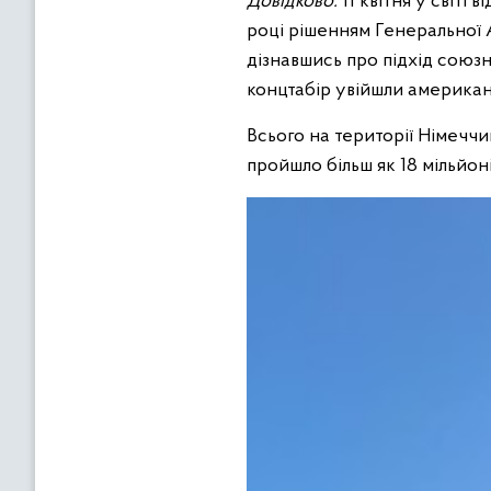
Довідково.
11 квітня у світі
році рішенням Генеральної А
дізнавшись про підхід союзни
концтабір увійшли американс
Всього на території Німеччи
пройшло більш як 18 мільйоні