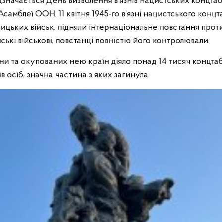
 відзначається День визволення в’язнів нацистських концта
самблеї ООН. 11 квітня 1945-го в’язні нацистського концт
цьких військ, підняли інтернаціональне повстання проти г
ькі військові, повстанці повністю його контролювали.
ни та окупованих нею країн діяло понад 14 тисяч концтабо
в осіб, значна частина з яких загинула.