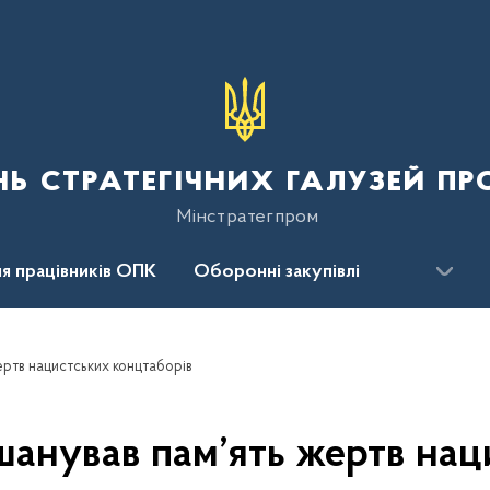
нь стратегічних галузей п
Мінстратегпром
я працівників ОПК
Оборонні закупівлі
сцентр
Для громадськості
ертв нацистських концтаборів
шанував пам’ять жертв нац