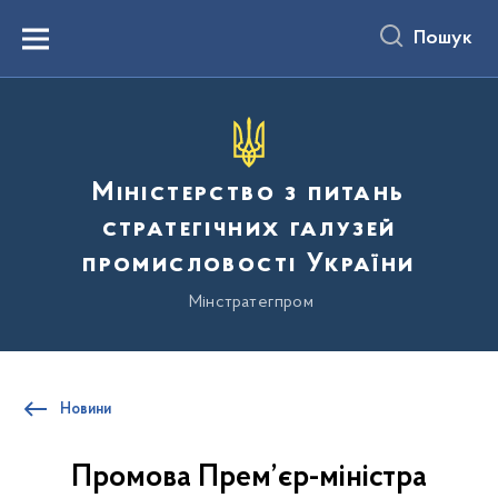
до
основного
Пошук
вмісту
Menu
Міністерство з питань
стратегічних галузей
промисловості України
Мінстратегпром
Новини
Промова Прем’єр-міністра