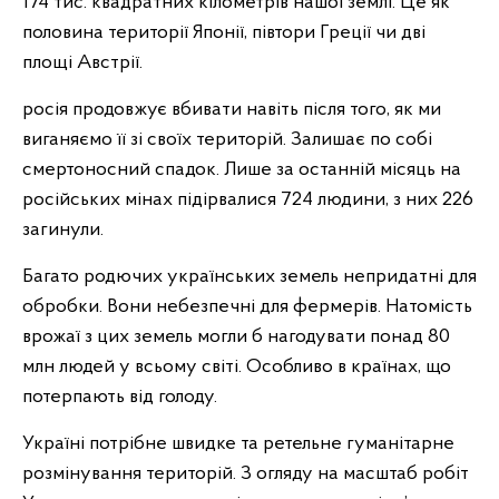
174 тис. квадратних кілометрів нашої землі. Це як
половина території Японії, півтори Греції чи дві
площі Австрії.
росія продовжує вбивати навіть після того, як ми
виганяємо її зі своїх територій. Залишає по собі
смертоносний спадок. Лише за останній місяць на
російських мінах підірвалися 724 людини, з них 226
загинули.
Багато родючих українських земель непридатні для
обробки. Вони небезпечні для фермерів. Натомість
врожаї з цих земель могли б нагодувати понад 80
млн людей у всьому світі. Особливо в країнах, що
потерпають від голоду.
Україні потрібне швидке та ретельне гуманітарне
розмінування територій. З огляду на масштаб робіт