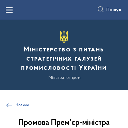
до
основного
Пошук
вмісту
Menu
Міністерство з питань
стратегічних галузей
промисловості України
Мінстратегпром
Новини
Промова Прем’єр-міністра