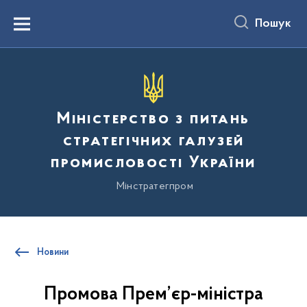
до
основного
Пошук
вмісту
Menu
Міністерство з питань
стратегічних галузей
промисловості України
Мінстратегпром
Новини
Промова Прем’єр-міністра