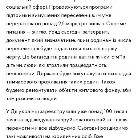
соціальній сфері. Продовжуються програми
підтримки вимушених переселенців, їм уже
перераховано понад 2,6 млрд грн виплат. Окреме
питання — житло. Уряд сьогодні затвердить
документ, який визначатиме, яким родинам із числа
переселенців буде надаватися житло в першу
чергу. Це багатодітні родини, вагітні жінки, сім`ї з
дітьми, люди, які втратили працездатність,
пенсіонери. Держава буде викуповувати житло для
тимчасового проживання таких родин. Також
будемо ремонтувати об’єкти житлового фонду, аби
там розселяти людей.
У Дії українці зареєстрували уже понад 100 тисяч
заяв на відшкодування зруйнованого майна. І після
перемоги ми все відбудуємо. Сьогодні розширимо
такі можливості на юридичних осіб. Вже