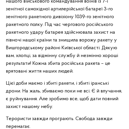
нашого військового командування воїнів із 7-ї
зенітної самохідної артилерійської батареї 3-го
зенітного ракетного дивізіону 1039-го зенітного
ракетного полку. Під час чергового російського
ракетного удару батарея здійснювала захист на
півночі нашої країни та знищила ворожу ракету у
Вишгородському районі Київської області. Дякую
вам, хлопці, за відмінну службу й незмінно хороші
результати! Кожна збита російська ракета – це
врятовані життя наших людей.
Цієї доби маємо і збиті ракети, і збиті іранські
дрони. На жаль, збиваємо поки не всі. Є й влучання,
є руйнування. Але зробимо все, щоб дати повний
захист нашому небу.
Терористи завжди програють. Свобода завжди
перемагає.