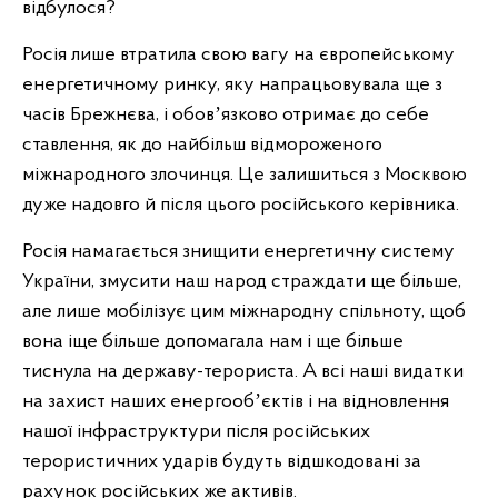
відбулося?
Росія лише втратила свою вагу на європейському
енергетичному ринку, яку напрацьовувала ще з
часів Брежнєва, і обовʼязково отримає до себе
ставлення, як до найбільш відмороженого
міжнародного злочинця. Це залишиться з Москвою
дуже надовго й після цього російського керівника.
Росія намагається знищити енергетичну систему
України, змусити наш народ страждати ще більше,
але лише мобілізує цим міжнародну спільноту, щоб
вона іще більше допомагала нам і ще більше
тиснула на державу-терориста. А всі наші видатки
на захист наших енергообʼєктів і на відновлення
нашої інфраструктури після російських
терористичних ударів будуть відшкодовані за
рахунок російських же активів.