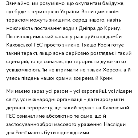
Звичайно, ми розуміємо, що окупантам байдуже,
що буде з територією України. Вони цим своїм
терактом можуть знищити, серед іншого, навіть
можливість постачання води з Дніпра до Криму.
Північнокримський канал у разі руйнації дамби
Каховської ГЕС просто зникне. І якщо Росія готує
такий теракт, якщо вона серйозно розглядає і такий
сценарій, то це означає, що терористи дуже чітко
усвідомлюють: їм не втримати не тільки Херсон, а й
увесь південь нашої країни, зокрема й Крим.
Ми маємо зараз усі разом – усі європейці, усі лідери
світу, усі міжнародні організації – дати зрозуміти
державі-терористу, що такий теракт на Каховській
ГЕС означатиме абсолютно те саме, що й
застосування зброї масового ураження. Наслідки
для Росії мають бути відповідними.