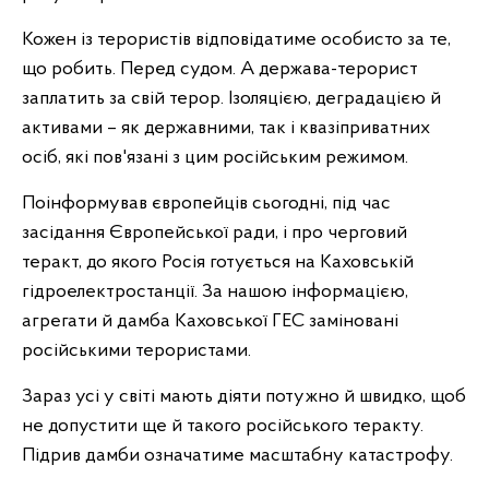
Кожен із терористів відповідатиме особисто за те,
що робить. Перед судом. А держава-терорист
заплатить за свій терор. Ізоляцією, деградацією й
активами – як державними, так і квазіприватних
осіб, які пов'язані з цим російським режимом.
Поінформував європейців сьогодні, під час
засідання Європейської ради, і про черговий
теракт, до якого Росія готується на Каховській
гідроелектростанції. За нашою інформацією,
агрегати й дамба Каховської ГЕС заміновані
російськими терористами.
Зараз усі у світі мають діяти потужно й швидко, щоб
не допустити ще й такого російського теракту.
Підрив дамби означатиме масштабну катастрофу.