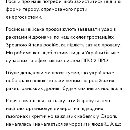
Росії й про наші потреби, щоб захиститись і від цієї
форми терору, спрямованого проти
енергосистеми.
Російські війська продовжують завдавати ударів
ракетами й дронами по наших електростанціях.
Зрештою й така російська підлість зазнає провалу.
Ми робимо все, щоб отримати для України більше
сучасних та ефективних систем ППО й ПРО.
І буде день, коли ми прозвітуємо, що українське
небо стало повністю захищеним від російських
ракет, іранських дронів і будь-яких інших носіїв зла.
Росія намагалася шантажувати Європу газом і
нафтою, організовує диверсії на підводних
газогонах і критично важливих кабелях у Європі,
намагалась і намагається заморозити людей... А що