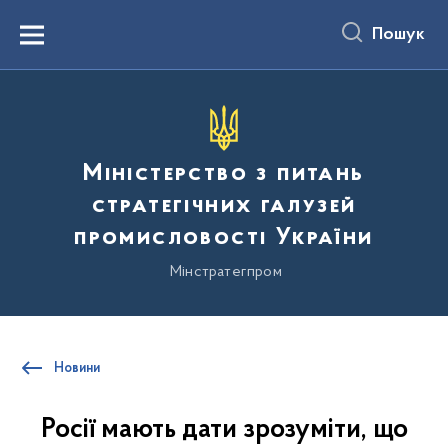
до
основного
Пошук
вмісту
Menu
Міністерство з питань
стратегічних галузей
промисловості України
Мінстратегпром
Новини
Росії мають дати зрозуміти, що