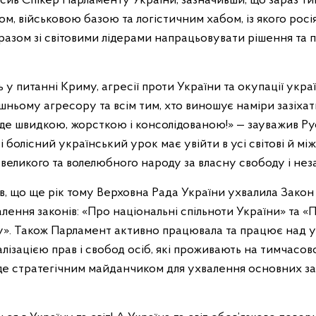
сив Спікер Парламенту України, зазначивши, що зараз 
м, військовою базою та логістичним хабом, із якого росі
 разом зі світовими лідерами напрацьовувати рішення та
ь у питанні Криму, агресії проти України та окупації укр
ньому агресору та всім тим, хто виношує наміри зазіхат
уде швидкою, жорсткою і консолідованою!» — зауважив Р
 болісний український урок має увійти в усі світові й м
великого та волелюбного народу за власну свободу і нез
, що ще рік тому Верховна Рада України ухвалила Закон
алення законів: «Про національні спільноти України» та «
». Також Парламент активно працювала та працює над у
еалізацією прав і свобод осіб, які проживають на тимчасо
де стратегічним майданчиком для ухвалення основних за