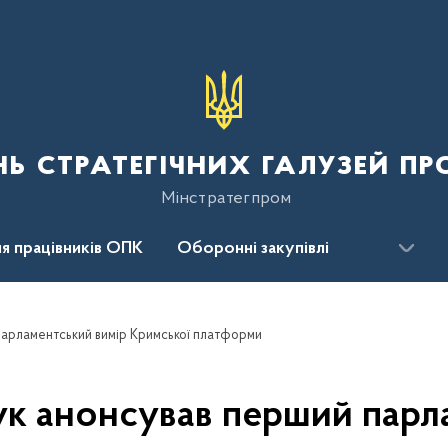
нь стратегічних галузей п
Мінстратегпром
я працівників ОПК
Оборонні закупівлі
сцентр
Для громадськості
арламентський вимір Кримської платформи
к анонсував перший парл