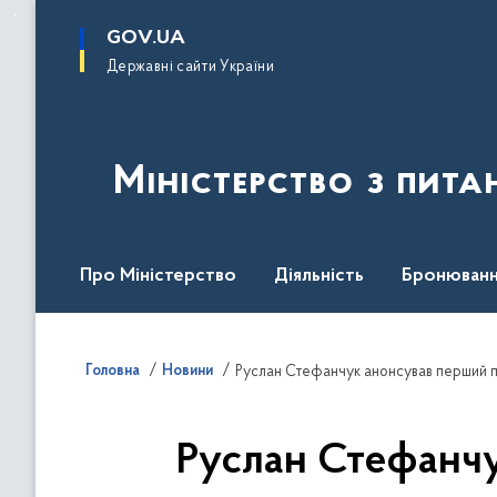
до
основного
GOV.UA
вмісту
Державні сайти України
Міністерство з пита
Про Міністерство
Діяльність
Бронюванн
Кадрова політика
Законодавча база
Пре
Головна
Новини
Руслан Стефанчук анонсував перший п
Руслан Стефанчу