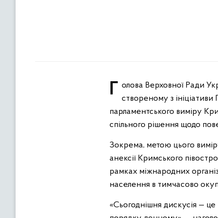
Голова Верховної Ради України Руслан Стефанчук долучився до участі у другому саміті Кримської платформи,
створеному з ініціативи
парламентського виміру Крим
спільного рішення щодо по
Зокрема, метою цього вимір
анексії Кримського півостр
рамках міжнародних організ
населення в тимчасово окуп
«Сьогоднішня дискусія — це