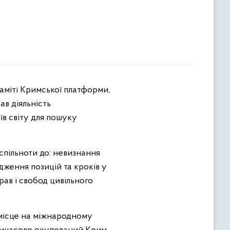
в діяльність
їв світу для пошуку
спільноти до: невизнання
дження позицій та кроків у
ав і свобод цивільного
 місце на міжнародному