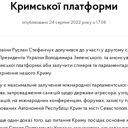
Кримської платформи
опубліковано 24 серпня 2022 року о 17:08
 Президента України Володимира Зеленського, та анонсува
ської платформи, аби залучити спікерів та парламентарі
вернення нашого Криму.
у є максимальне залучення міжнародної парламентської 
ова; запровадження санкцій щодо держави-агресора; узго
ацій, на міжнародних конференціях, форумах; захисту пр
ованих Автономній Республіці Крим та місті Севастополі.
 ще один доказ того, що питання Криму посідає основне