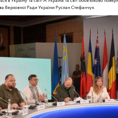
ся в Україну та світ! А Україна та світ обов’язково пове
ва Верховної Ради України Руслан Стефанчук.