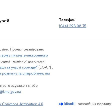
Телефон
лузей
(044) 298 08 75
країни. Проект реалізовано
твом з питань електронного
одної технічної допомоги
ади та участі громади"
(EGAP) ,
 розвитку та співробітництва
 маєте зауваження або
@kmu.gov.ua
розробник порталу
e Commons Attribution 4.0