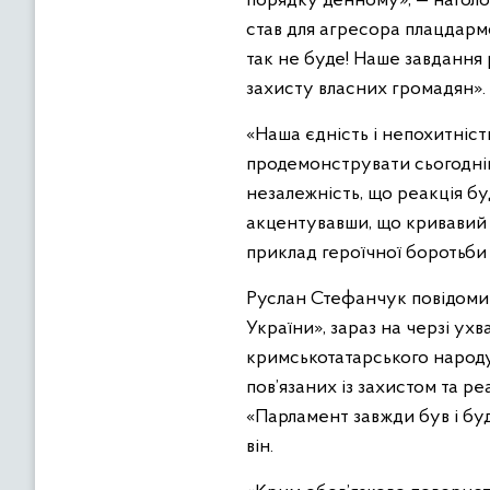
порядку денному», — наголо
став для агресора плацдармо
так не буде! Наше завдання
захисту власних громадян».
«Наша єдність і непохитніст
продемонструвати сьогодніш
незалежність, що реакція б
акцентувавши, що кривавий і
приклад героїчної боротьби 
Руслан Стефанчук повідомив
України», зараз на черзі ухв
кримськотатарського народу
пов’язаних із захистом та р
«Парламент завжди був і бу
він.