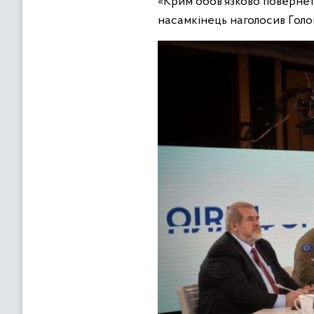
«Крим обов’язково повернеть
насамкінець наголосив Голо