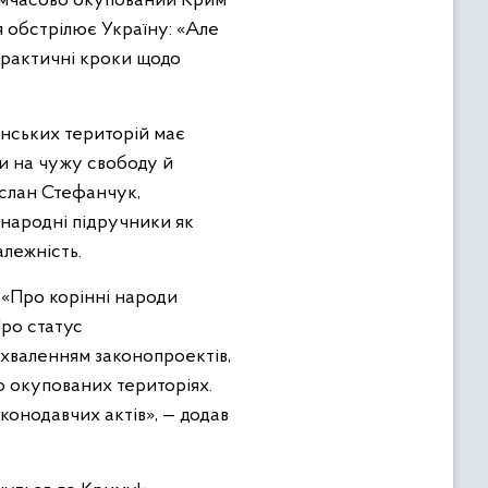
тимчасово окупований Крим
я обстрілює Україну: «Але
 практичні кроки щодо
аїнських територій має
и на чужу свободу й
услан Стефанчук,
іжнародні підручники як
алежність.
 «Про корінні народи
Про статус
хваленням законопроектів,
во окупованих територіях.
конодавчих актів», — додав