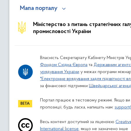
Мапа порталу
Міністерство з питань стратегічних га
промисловості України
Власність Секретаріату Кабінету Міністрів У
Фондом Східна Європа
та
Державним агентс
урядування України
у межах програми міжнар
"Електронне врядування задля підзвітності вл
за фінансової підтримки
Швейцарської агенції
Портал працює в тестовому режимі. Якщо ви
пропозиції, будь ласка, напишіть нам:
support
Весь контент доступний за ліцензією
Creativ
International license
, якщо не зазначено інше