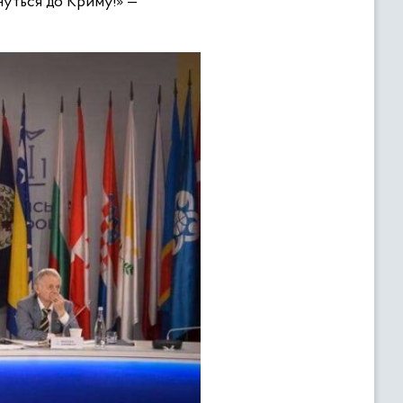
рнуться до Криму!» —