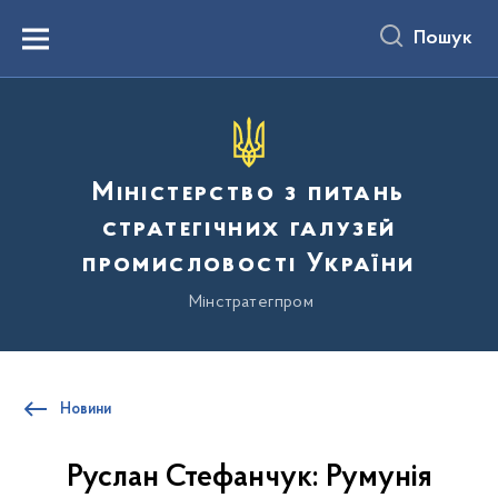
до
основного
Пошук
вмісту
Menu
Міністерство з питань
стратегічних галузей
промисловості України
Мінстратегпром
Новини
Руслан Стефанчук: Румунія