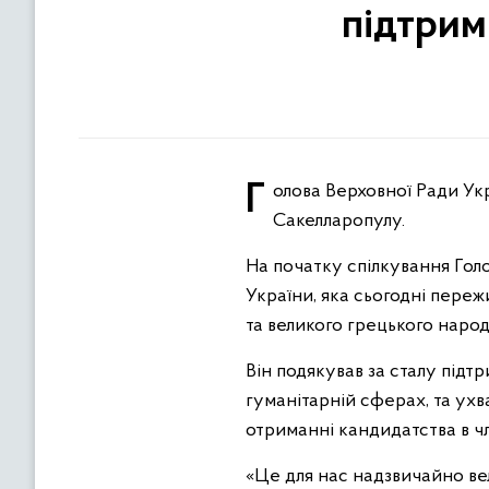
підтрим
Голова Верховної Ради України Руслан Стефанчук зустрівся із Президенткою Грецької Республіки Катериною
Сакелларопулу.
На початку спілкування Голо
України, яка сьогодні переж
та великого грецького народ
Він подякував за сталу підтр
гуманітарній сферах, та ухв
отриманні кандидатства в 
«Це для нас надзвичайно вел