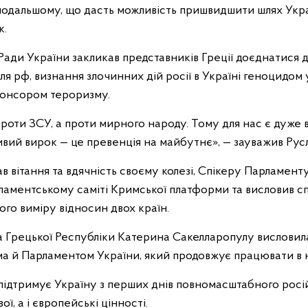
 подальшому, що дасть можливість пришвидшити шлях Укра
к.
 Ради України закликав представників Греції доєднатися д
я рф, визнання злочинних дій росії в Україні геноцидом 
понсором тероризму.
проти ЗСУ, а проти мирного народу. Тому для нас є дуже
ивий вирок — це превенція на майбутнє», — зауважив Ру
в вітання та вдячність своєму колезі, Спікеру Парламенту
аментському саміті Кримської платформи та висловив с
го виміру відносин двох країн.
 Грецької Республіки Катерина Сакелларопулу висловил
ма й Парламентом України, який продовжує працювати в 
 підтримує Україну з перших днів повномасштабного росій
ї, а і європейські цінності.