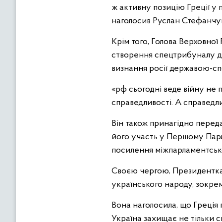
ж активну позицію Греції у
наголосив Руслан Стефанчу
Крім того, Голова Верховної
створення спецтрибуналу дл
визнання росії державою-с
«рф сьогодні веде війну не 
справедливості. А справедл
Він також принагідно переда
його участь у Першому Парл
посилення міжпарламентсько
Своєю чергою, Президентка
українського народу, зокре
Вона наголосила, що Греція
Україна захищає не тільки сво