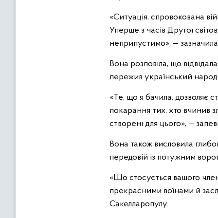
«Ситуація, спровокована війн
Уперше з часів Другої світов
неприпустимо», — зазначила
Вона розповіла, що відвідала
пережив український народ
«Те, що я бачила, дозволяє
покарання тих, хто вчинив зл
створені для цього», — запе
Вона також висловила глибок
передовій із потужним воро
«Що стосується вашого членс
прекрасними воїнами й засл
Сакелларопулу.