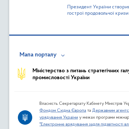
Президент України створи
гострої продовольчої кризи 
Мапа порталу
Міністерство з питань стратегічних га
промисловості України
Власність Секретаріату Кабінету Міністрів У
Фондом Східна Європа
та
Державним агентс
урядування України
у межах програми міжнар
"Електронне врядування задля підзвітності вл