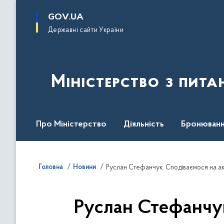
до
основного
GOV.UA
вмісту
Державні сайти України
Міністерство з пита
Про Міністерство
Діяльність
Бронюванн
Кадрова політика
Законодавча база
Пре
Головна
Новини
Руслан Стефанчук: Сподіваємося на акт
Руслан Стефанчук