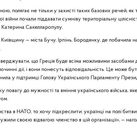
ою, полягає не тільки у захисті таких базових речей, як т
ої війни почали піддавати сумніву територіальну цілісніст
 Катерина Сакелларопулу.
 Київщину — міста Бучу, Ірпінь, Бородянку, де побачила на 
.
 стверджувати, що Греція буде всіма можливими засобами
очинні дії, і вони понесуть відповідальність. Це може бути
внила у підтримці Голову Українського Парламенту Презид
у повагу до мужності та вміння українського війська, як
гом.
тва в НАТО, то хочу підкреслити: українці на полі битви
ужили своєю відвагою членство в цій організації», — наг