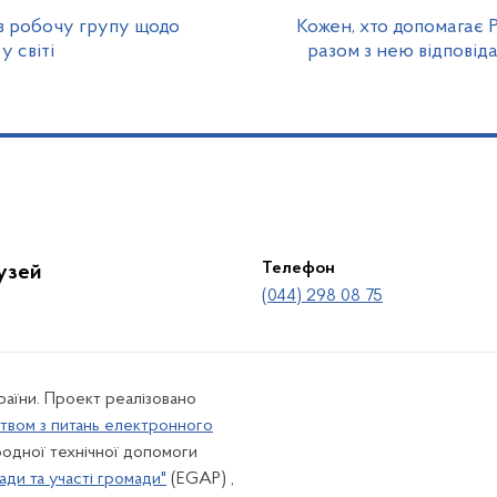
в робочу групу щодо
Кожен, хто допомагає Р
у світі
разом з нею відповіда
Телефон
лузей
(044) 298 08 75
країни. Проект реалізовано
твом з питань електронного
одної технічної допомоги
ади та участі громади"
(EGAP) ,