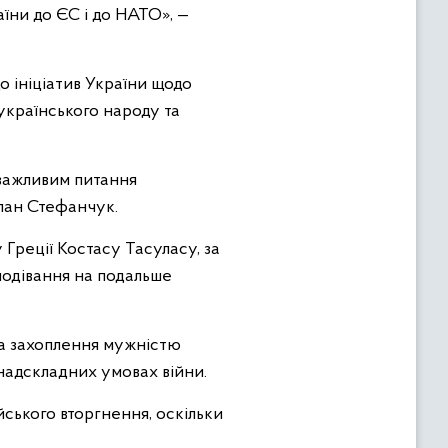
їни до ЄС і до НАТО», —
о ініціатив України щодо
українського народу та
 важливим питання
слан Стефанчук.
 Греції Костасу Тасуласу, за
подівання на подальше
а захоплення мужністю
надскладних умовах війни.
ського вторгнення, оскільки