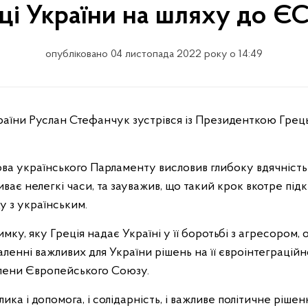
ці України на шляху до Є
опубліковано 04 листопада 2022 року о 14:49
ва українського Парламенту висловив глибоку вдячність 
иває нелегкі часи, та зауважив, що такий крок вкотре під
у з українським.
имку, яку Греція надає Україні у її боротьбі з агресором, 
аленні важливих для України рішень на її євроінтеграцій
члени Європейського Союзу.
ика і допомога, і солідарність, і важливе політичне ріше