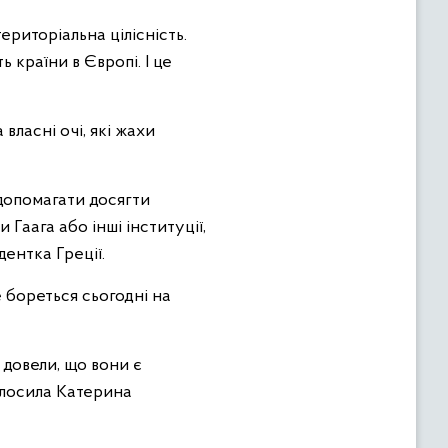
ериторіальна цілісність.
ь країни в Європі. І це
власні очі, які жахи
 допомагати досягти
 Гаага або інші інституції,
ентка Греції.
е бореться сьогодні на
 довели, що вони є
олосила Катерина