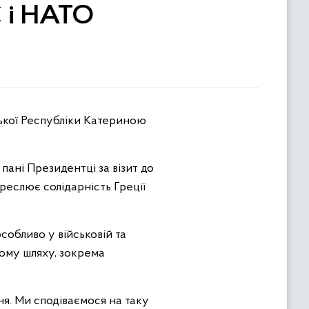
С і НАТО
пані Президентці за візит до
креслює солідарність Греції
особливо у військовій та
ному шляху, зокрема
ння. Ми сподіваємося на таку