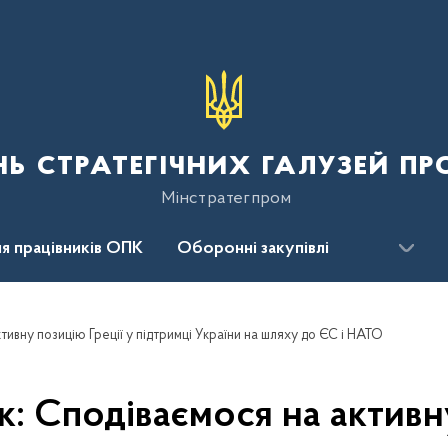
нь стратегічних галузей п
Мінстратегпром
я працівників ОПК
Оборонні закупівлі
сцентр
Для громадськості
ивну позицію Греції у підтримці України на шляху до ЄС і НАТО
: Сподіваємося на активну