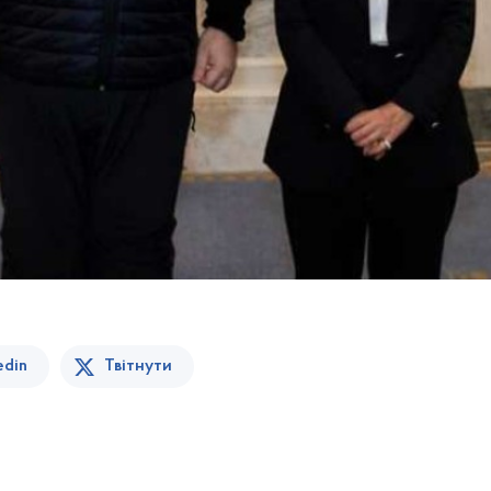
edin
Твітнути