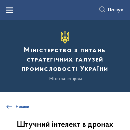
до
основного
Пошук
вмісту
Menu
Міністерство з питань
стратегічних галузей
промисловості України
Мінстратегпром
Новини
Штучний інтелект в дронах