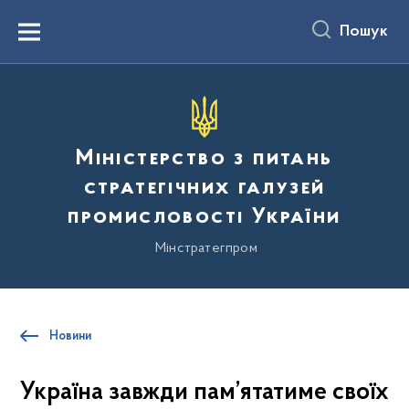
до
основного
Пошук
вмісту
Menu
Міністерство з питань
стратегічних галузей
промисловості України
Мінстратегпром
Новини
Україна завжди пам’ятатиме своїх