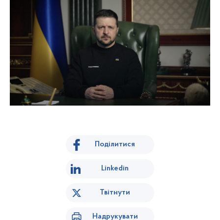
Поділитися
Linkedin
Твітнути
Надрукувати