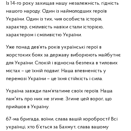
Із 14-го року захищав нашу незалежність, гідність
нашого народу. Один із наймолодших героїв
України. Один із тих, чия особиста історія,
характер, сміливість навіки стали історією,
характером і сміливістю України.
Уже понад дев’ять років українські герої в
жорстоких боях за державу виборюють майбутнє
для України. Спокій і відносна безпека в тилових
містах – це їхній подвиг. Наша впевненість у
перемозі України – це їхня стійкість і сила.
Україна завжди пам’ятатиме своїх героїв. Наша
памʼять про них не згине. Згине цей ворог, що
прийшов в Україну.
67-ма бригада, воїни, слава вашій хоробрості! Всі
українці, хто б’ється за Бахмут, слава вашому