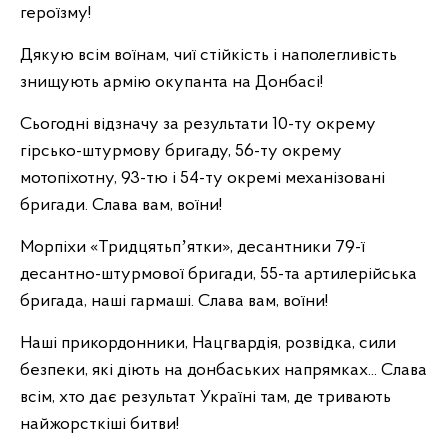
героїзму!
Дякую всім воїнам, чиї стійкість і наполегливість
знищують армію окупанта на Донбасі!
Сьогодні відзначу за результати 10-ту окрему
гірсько-штурмову бригаду, 56-ту окрему
мотопіхотну, 93-тю і 54-ту окремі механізовані
бригади. Слава вам, воїни!
Морпіхи «Тридцятьпʼятки», десантники 79-ї
десантно-штурмової бригади, 55-та артилерійська
бригада, наші гармаші. Слава вам, воїни!
Наші прикордонники, Нацгвардія, розвідка, сили
безпеки, які діють на донбаських напрямках... Слава
всім, хто дає результат Україні там, де тривають
найжорсткіші битви!