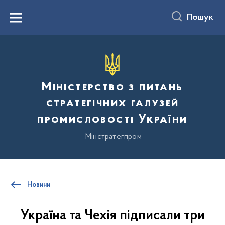
до
основного
Пошук
вмісту
Menu
Міністерство з питань
стратегічних галузей
промисловості України
Мінстратегпром
Новини
Україна та Чехія підписали три