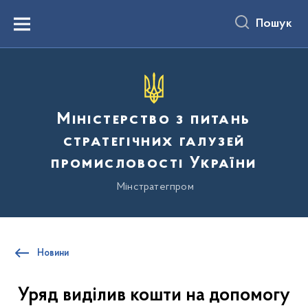
до
основного
Пошук
вмісту
Menu
Міністерство з питань
стратегічних галузей
промисловості України
Мінстратегпром
Новини
Уряд виділив кошти на допомогу