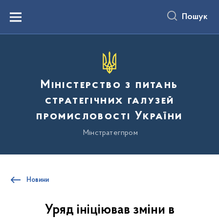
до
основного
Пошук
вмісту
Menu
Міністерство з питань
стратегічних галузей
промисловості України
Мінстратегпром
Новини
Уряд ініціював зміни в