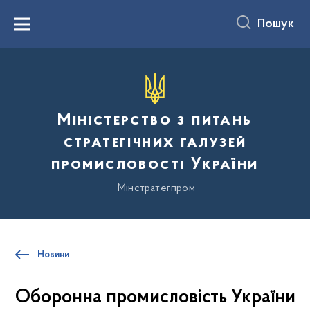
до
основного
Пошук
вмісту
Menu
Міністерство з питань
стратегічних галузей
промисловості України
Мінстратегпром
Новини
Оборонна промисловість України