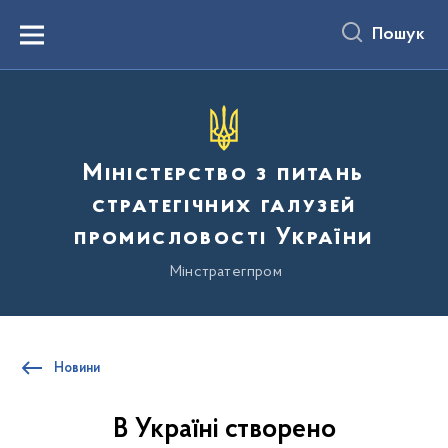
до
основного
Пошук
вмісту
Menu
Міністерство з питань
стратегічних галузей
промисловості України
Мінстратегпром
Новини
В Україні створено