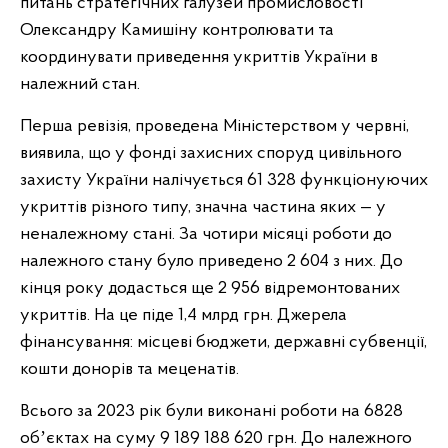
питань стратегічних галузей промисловості
Олександру Камишіну контролювати та
координувати приведення укриттів України в
належний стан.
Перша ревізія, проведена Міністерством у червні,
виявила, що у фонді захисних споруд цивільного
захисту України налічується 61 328 функціонуючих
укриттів різного типу, значна частина яких — у
неналежному стані. За чотири місяці роботи до
належного стану було приведено 2 604 з них. До
кінця року додасться ще 2 956 відремонтованих
укриттів. На це піде 1,4 млрд грн. Джерела
фінансування: місцеві бюджети, державні субвенції,
кошти донорів та меценатів.
Всього за 2023 рік були виконані роботи на 6828
обʼєктах на суму 9 189 188 620 грн. До належного