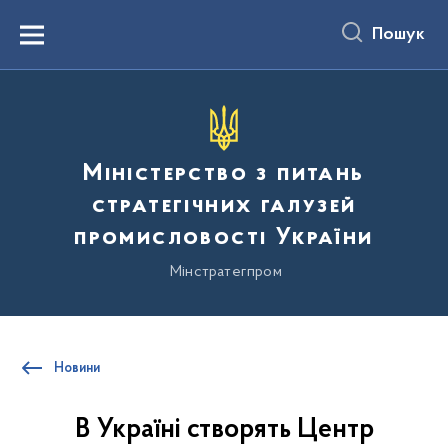
до
основного
Пошук
вмісту
Menu
Міністерство з питань
стратегічних галузей
промисловості України
Мінстратегпром
Новини
В Україні створять Центр