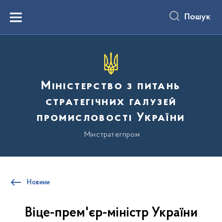
до
основного
Пошук
вмісту
Menu
Міністерство з питань
стратегічних галузей
промисловості України
Мінстратегпром
Новини
Віце-прем'єр-міністр України