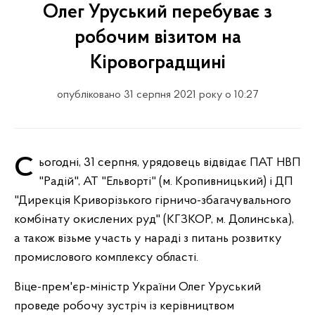
Олег Уруський перебуває з
робочим візитом на
Кіровоградщині
опубліковано 31 серпня 2021 року о 10:27
Сьогодні, 31 серпня, урядовець відвідає ПАТ НВП
"Радій", АТ "Ельворті" (м. Кропивницький) і ДП
"Дирекція Криворізького гірничо-збагачувального
комбінату окислених руд" (КГЗКОР, м. Долинська),
а також візьме участь у нараді з питань розвитку
промислового комплексу області.
Віце-прем'єр-міністр України Олег Уруський
проведе робочу зустріч із керівництвом