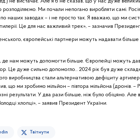
Ред.) не вистачає. Але я б не сказав, що у нас дуже велики
 розподіляємо. Ми почали непогано виробляти самі. Росіян
по наших заводах – і не просто так. Я вважаю, що ми си
илерії. Це для нас важливий трек», – зазначив Президент
нського, європейські партнери можуть надавати більше
ам, де нам можуть допомогти більше. Європейці можуть д
ор. Це дуже сильно допомогло... 2024 рік був дуже скла
ого виробництва стали альтернативою дефіциту артилері
ив, що ми зробимо мільйон – півтора мільйона (дронів. – 
озні результати. У два рази більше, ніж було обіцяно. Але 
Молодці хлопці», – заявив Президент України.
edin
Твітнути