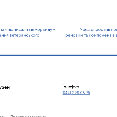
ста» підписали меморандум
Уряд спростив пр
ення ветеранського
речовин та компонентів д
Телефон
лузей
(044) 298 08 75