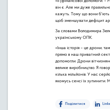
«Її (фінансової допомоги. – 
він є. Але ми дуже правильно
кажуть. Тому що вони б'ють 
щоб зменшувати дефіцит арт
За словами Володимира Зеле
українському ОПК.
«Інша історія – це дрони, т
прямо в наш приватний сект
допомогли. Дрони вітчизнян
велике виробництво. Я говор
кілька мільйонів. У нас серй
якомусь сенсі їх зупинити. 
Поділитися
Link