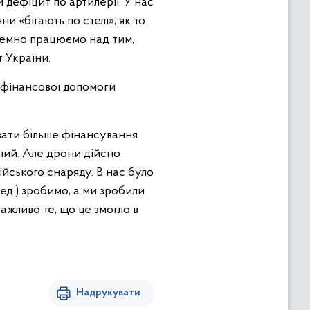
й дефіцит по артилерії. У нас
и «бігають по стелі», як то
стемно працюємо над тим,
 України.
 фінансової допомоги
авати більше фінансування
дний. Але дрони дійсно
йського снаряду. В нас було
Ред.) зробимо, а ми зробили
важливо те, що це змогло в
Надрукувати