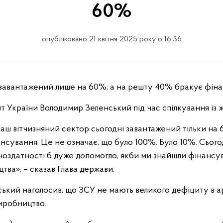
60%
опубліковано 21 квітня 2025 року о 16:36
 завантажений лише на 60%, а на решту 40% бракує фіна
т України Володимир Зеленський під час спілкування із 
аш вітчизняний сектор сьогодні завантажений тільки н
нсування. Це не означає, що було 100%. Було 10%. Сього
ноздатності б дуже допомогло, якби ми знайшли фінансу
ва», – сказав Глава держави.
кий наголосив, що ЗСУ не мають великого дефіциту в а
виробництво.