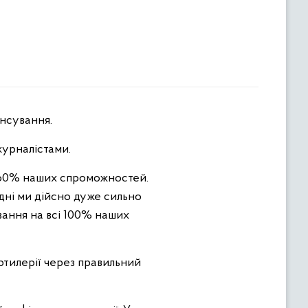
нсування.
журналістами.
а 60% наших спроможностей.
дні ми дійсно дуже сильно
вання на всі 100% наших
ртилерії через правильний