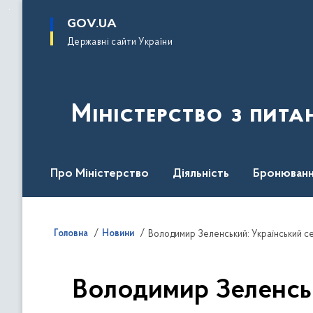
до
основного
GOV.UA
вмісту
Державні сайти України
Міністерство з пита
Про Міністерство
Діяльність
Бронюванн
Кадрова політика
Законодавча база
Пре
Головна
Новини
Володимир Зеленський: Український 
Володимир Зеленськ