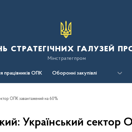
нь стратегічних галузей п
Мінстратегпром
я працівників ОПК
Оборонні закупівлі
сцентр
Для громадськості
сектор ОПК завантажений на 60%
ий: Український сектор 