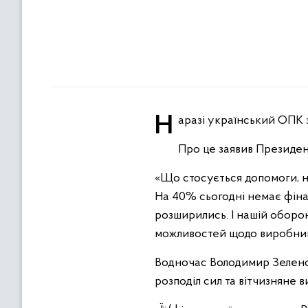
Наразі український ОПК
Про це заявив Президен
«Що стосується допомоги, н
На 40% сьогодні немає фіна
розширились. І нашій оборо
можливостей щодо виробницт
Водночас Володимир Зеленсь
розподіл сил та вітчизняне 