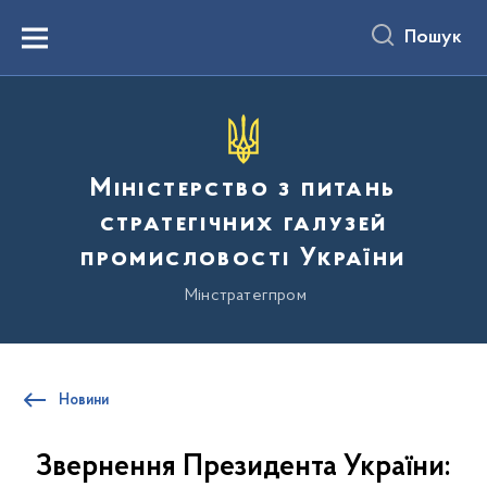
до
основного
Пошук
вмісту
Menu
Міністерство з питань
стратегічних галузей
промисловості України
Мінстратегпром
Новини
Звернення Президента України: