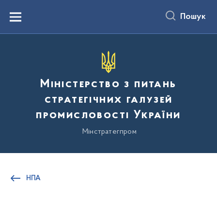
до
основного
Пошук
вмісту
Menu
Міністерство з питань
стратегічних галузей
промисловості України
Мінстратегпром
НПА