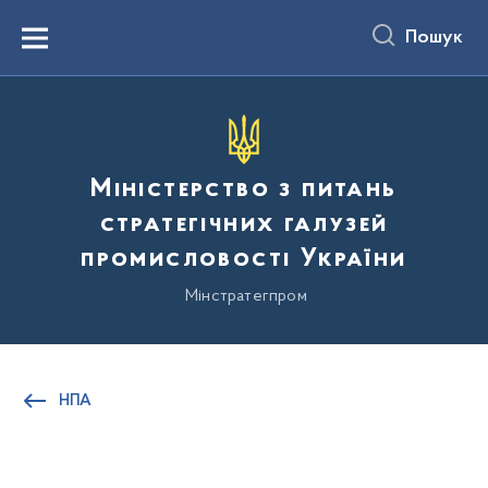
до
основного
Пошук
вмісту
Menu
Міністерство з питань
стратегічних галузей
промисловості України
Мінстратегпром
НПА