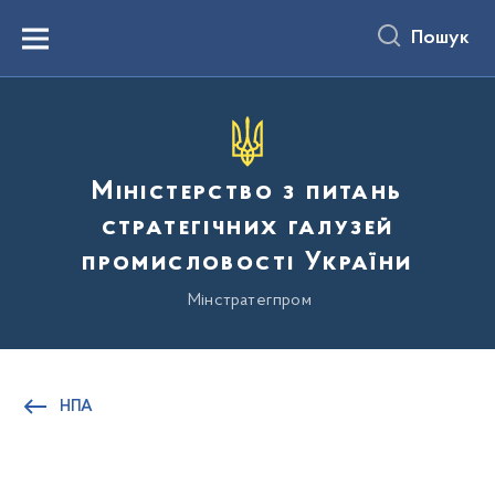
до
основного
Пошук
вмісту
Menu
Міністерство з питань
стратегічних галузей
промисловості України
Мінстратегпром
НПА