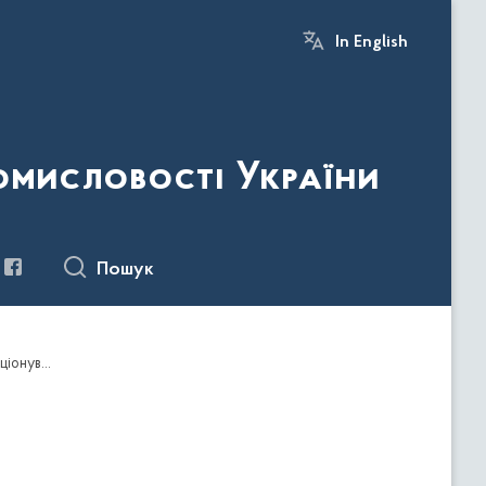
In English
ромисловості України
Пошук
Програма здійснення позапланового внутрішнього аудиту діяльності Мінстратегпрому з питання створення та функціонування електронного реєстру учасників відбору та виконавців державних контрактів (договорів)