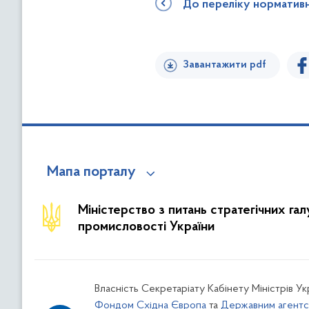
До переліку норматив
Завантажити pdf
Мапа порталу
Міністерство з питань стратегічних га
промисловості України
Власність Секретаріату Кабінету Міністрів У
Фондом Східна Європа
та
Державним агентс