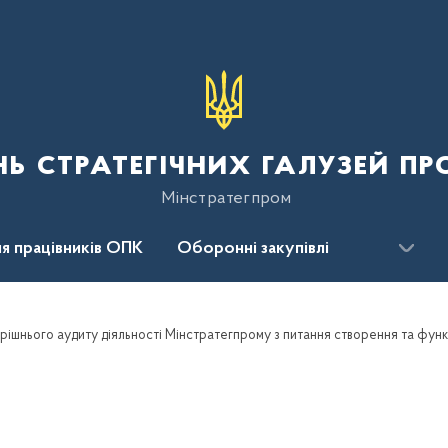
нь стратегічних галузей п
Мінстратегпром
я працівників ОПК
Оборонні закупівлі
сцентр
Для громадськості