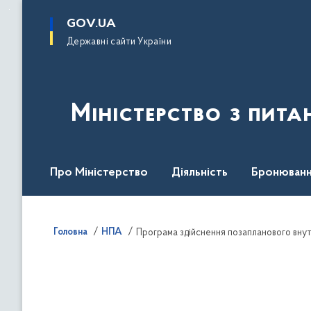
до
основного
GOV.UA
вмісту
Державні сайти України
Міністерство з пита
Про Міністерство
Діяльність
Бронюванн
Кадрова політика
Законодавча база
Пре
Головна
НПА