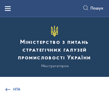
до
основного
Пошук
вмісту
Menu
Міністерство з питань
стратегічних галузей
промисловості України
Мінстратегпром
НПА