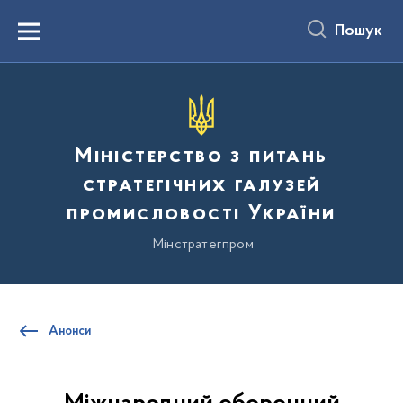
до
основного
Пошук
вмісту
Menu
Міністерство з питань
стратегічних галузей
промисловості України
Мінстратегпром
Анонси