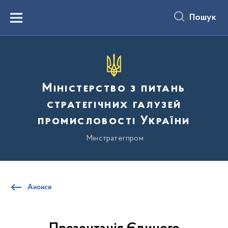
до
основного
Пошук
вмісту
Menu
Міністерство з питань
стратегічних галузей
промисловості України
Мінстратегпром
Анонси