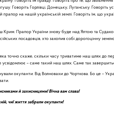
Україну. Говоріть їм правду. Говоріть про те, що звільнення
гушу. Говоріть Горлівці, Донецьку, Луганську. Говоріть у
прапор на нашій українській землі. Говоріть їм, що укра
аш Крим. Прапор України знову буде над Ялтою та Судак
осійських посадовців, хто захопив собі дорогоцінну землю 
 яка точно скаже, скільки часу триватиме наш шлях до п
е усвідомлює – саме такий наш шлях. Саме так завершитьс
ували окупанти. Від Волновахи до Чорткова. Бо це – Укра
вати.
сниками й захисницями! Вічна вам слава!
ній, чиї життя забрали окупанти!