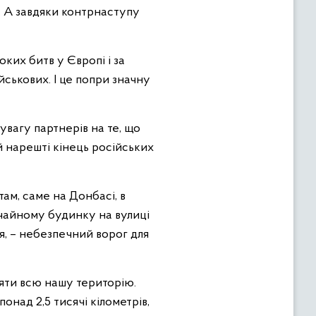
і. А завдяки контрнаступу
оких битв у Європі і за
йськових. І це попри значну
увагу партнерів на те, що
й нарешті кінець російських
там, саме на Донбасі, в
ичайному будинку на вулиці
я, – небезпечний ворог для
няти всю нашу територію.
онад 2,5 тисячі кілометрів,