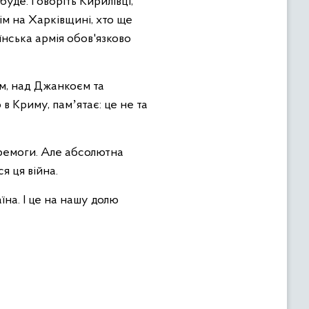
 буде. Говоріть Кирилівці,
сім на Харківщині, хто ще
їнська армія обов'язково
ом, над Джанкоєм та
в Криму, памʼятає: це не та
еремоги. Але абсолютна
я ця війна.
їна. І це на нашу долю