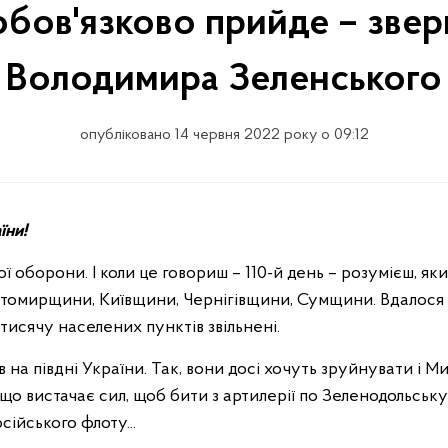
 обов'язково прийде – зве
Володимира Зеленського
опубліковано 14 червня 2022 року о 09:12
їни!
ої оборони. І коли це говориш – 110-й день – розумієш, я
томирщини, Київщини, Чернігівщини, Сумщини. Вдалося 
исячу населених пунктів звільнені.
а півдні України. Так, вони досі хочуть зруйнувати і Мико
що вистачає сил, щоб бити з артилерії по Зеленодольськ
ійського флоту...