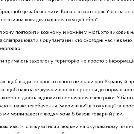
брої, щоб це забезпечити. Вона є в партнерів. У достатнь
 політична воля для надання нам цієї зброї.
я хочу повторити кожному й кожній у місті, хто виходив н
ся співпрацювати з окупантами і хто сьогодні нас чекаєю.
нергодар.
 тримають захоплену територію не просто в інформаційні
к, щоб люди не просто нічого не знали про Україну й пр
Але щоб навіть не думали про повернення до нормального
відомо не дають відновити постачання електрики. У бага
чають наше телебачення. Закрили виїзд з окупації та прос
 ми могли завезти людям хоча б базові товари й ліки.
а можливість, спілкуватися з людьми на окупованому півдні