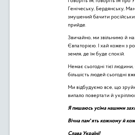
Говоріть їм, говоріть їм про 
Генічеську, Бердянську, Ман
змушений бачити російський 
прийде.
Звичайно, ми звільнимо й н
Євпаторією. І хай кожен з р
земля, де їм буде спокій.
Немає сьогодні тієї людини,
більшість людей сьогодні вж
Ми відбудуємо все, що зруйн
випало повертати й укріплю
Я пишаюсь усіма нашими захи
Вічна памʼять кожному й кож
Слава Україні!