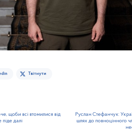
edin
Твітнути
че, щоби всі втомилися від
Руслан Стефанчук: Укра
 піде далі
шлях до повноцінного ч
не