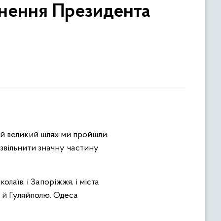
рнення Президента
кий великий шлях ми пройшли.
звільнити значну частину
лаїв, і Запоріжжя, і міста
у й Гуляйполю. Одеса