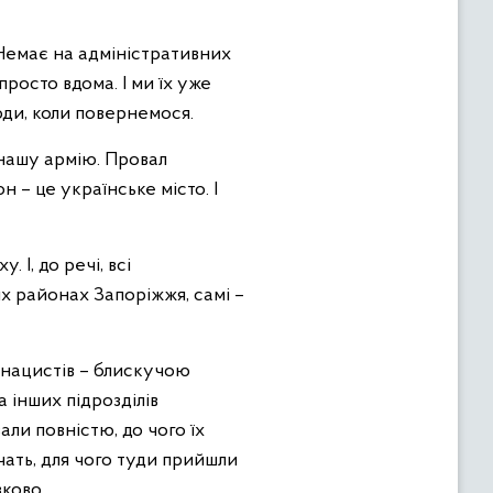
 Немає на адміністративних
просто вдома. І ми їх уже
юди, коли повернемося.
 нашу армію. Провал
н – це українське місто. І
 І, до речі, всі
их районах Запоріжжя, самі –
д нацистів – блискучою
а інших підрозділів
али повністю, до чого їх
чать, для чого туди прийшли
ково.