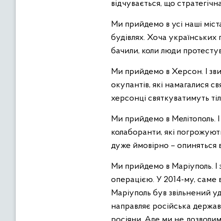
відчувається, що стратегічна
Ми прийдемо в усі наші міст
будівлях. Хоча українських п
бачили, коли люди протестув
Ми прийдемо в Херсон. І зви
окупантів, які намагалися св
херсонці святкуватимуть тіл
Ми прийдемо в Мелітополь. І 
колаборанти, які погрожують
дуже ймовірно – опиняться в 
Ми прийдемо в Маріуполь. І з
операцією. У 2014-му, саме в
Маріуполь був звільнений удр
направляє російська держава
росіяни. Але ми не дозволи