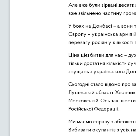
Але вже були зірвані десятк
вже звільнено частину гро
У боях на Донбасі – а вони 
Європу – українська армія й
перевагу росіян у кількості 
Ціна цієї битви для нас – д
тільки достатня кількість с
знущань з українського Дон
Сьогодні стало відомо про за
Луганській області. Хлопчи
Московській. Ось так: шести
Російської Федерації...
Ми маємо справу з абсолютни
Вибивати окупантів з усіх н