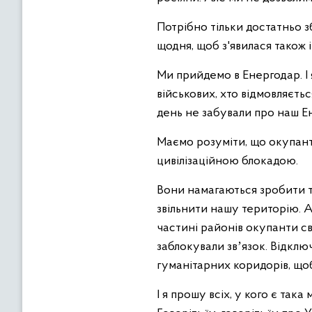
Потрібно тільки достатньо з
щодня, щоб з'явилася також і
Ми прийдемо в Енергодар. І 
військових, хто відмовляєть
день не забували про наш Е
Маємо розуміти, що окупанти
цивілізаційною блокадою.
Вони намагаються зробити та
звільнити нашу територію. 
частині районів окупанти с
заблокували звʼязок. Відклю
гуманітарних коридорів, щоб
І я прошу всіх, у кого є так