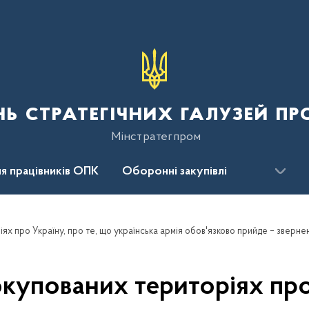
нь стратегічних галузей п
Мінстратегпром
я працівників ОПК
Оборонні закупівлі
сцентр
Для громадськості
купованих територіях про