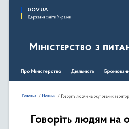
до
основного
GOV.UA
вмісту
Державні сайти України
Міністерство з пита
Про Міністерство
Діяльність
Бронюванн
Кадрова політика
Законодавча база
Пре
Головна
Новини
Говоріть людям на о