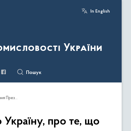
In English
ромисловості України
Пошук
Говоріть людям на окупованих територіях про Україну, про те, що українська армія обов'язково прийде – звернення Президента Володимира Зеленського
 Україну, про те, що