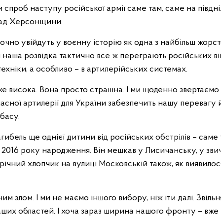
и спроб наступу російської армії саме там, саме на півдн
мад Херсонщини.
точно увійдуть у воєнну історію як одна з найбільш жорст
 наша розвідка тактично все ж переграють російських ві
техніки, а особливо – в артилерійських системах.
уже висока. Вона просто страшна. І ми щоденно звертаємо 
учасної артилерії для України забезпечить нашу перевагу 
басу.
гибель ще однієї дитини від російських обстрілів – саме 
к 2016 року народження. Він мешкав у Лисичанську, у зв
річний хлопчик на вулиці Московській також, як виявилос
м злом. І ми не маємо іншого вибору, ніж іти далі. Звіль
аших областей. І хоча зараз ширина нашого фронту – вже п