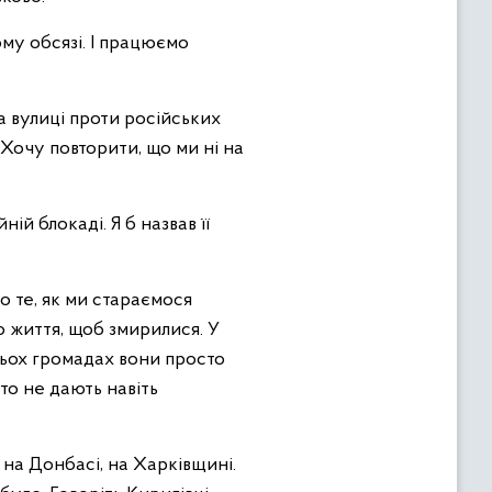
ому обсязі. І працюємо
а вулиці проти російських
 Хочу повторити, що ми ні на
й блокаді. Я б назвав її
о те, як ми стараємося
 життя, щоб змирилися. У
тьох громадах вони просто
то не дають навіть
, на Донбасі, на Харківщині.