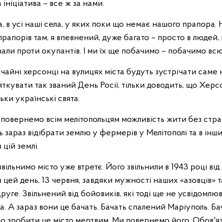
 ініціатива – все ж за нами.
а, в усі наші села, у яких поки що немає нашого прапора.
рапорів там, я впевнений, дуже багато – просто в людей, 
али проти окупантів. І ми їх ще побачимо – побачимо вс
чайні херсонці на вулицях міста будуть зустрічати саме
яткувати так званий День Росії, тільки доводить, що Херсо
ьки українські свята.
повернемо всім мелітопольцям можливість жити без страху.
 зараз відібрати землю у фермерів у Мелітополі та в інш
цій землі.
вільнимо місто уже втретє. Його звільнили в 1943 році ві
 цей день, 13 червня, завдяки мужності наших «азовців» т
уге. Звільнений від бойовиків, які тоді ще не усвідомлюв
. А зараз вони це бачать. Бачать спалений Маріуполь. Ба
мо зробити це місто мертвим. Ми повернемо його. Обов'яз