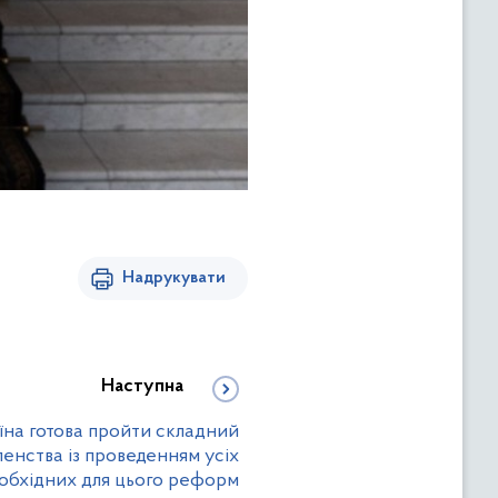
Надрукувати
Наступна
їна готова пройти складний
ленства із проведенням усіх
обхідних для цього реформ