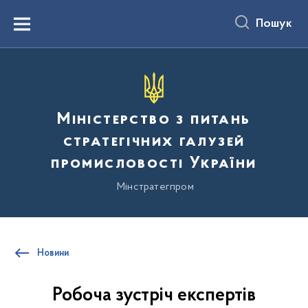
до
основного
Пошук
вмісту
Menu
Міністерство з питань
стратегічних галузей
промисловості України
Мінстратегпром
Новини
Робоча зустріч експертів