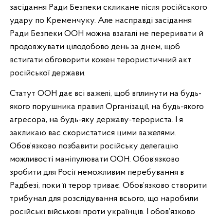
засідання Ради Безпеки скликане після російського
удару по Кременчуку. Але насправді засідання
Ради Безпеки ООН можна взагалі не переривати й
продовжувати цілодобово день за днем, щоб
встигати обговорити кожен терористичний акт
російської держави.
Статут ООН дає всі важелі, щоб вплинути на будь-
якого порушника правил Організації, на будь-якого
агресора, на будь-яку державу-терориста. І я
закликаю вас скористатися цими важелями.
Обов’язково позбавити російську делегацію
можливості маніпулювати ООН. Обов’язково
зробити для Росії неможливим перебування в
Радбезі, поки її терор триває. Обов’язково створити
трибунал для розслідування всього, що наробили
російські військові проти українців. І обов’язково