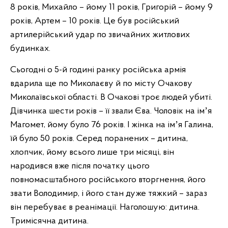
8 років, Михайло – йому 11 років, Григорій – йому 9
років, Артем – 10 років. Це був російський
артилерійський удар по звичайних житлових
будинках.
Сьогодні о 5-й годині ранку російська армія
вдарила ще по Миколаєву й по місту Очакову
Миколаївської області. В Очакові троє людей убиті.
Дівчинка шести років – її звали Єва. Чоловік на імʼя
Магомет, йому було 76 років. І жінка на імʼя Галина,
їй було 50 років. Серед поранених – дитина,
хлопчик, йому всього лише три місяці, він
народився вже після початку цього
повномасштабного російського вторгнення, його
звати Володимир, і його стан дуже тяжкий – зараз
він перебуває в реанімації. Наголошую: дитина.
Тримісячна дитина.