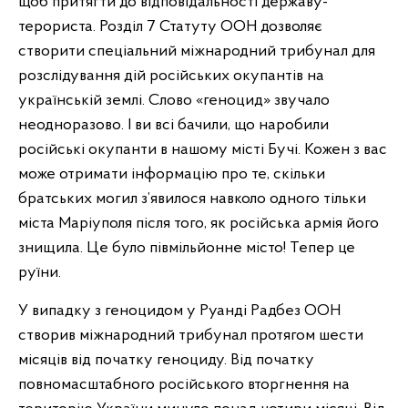
щоб притягти до відповідальності державу-
терориста. Розділ 7 Статуту ООН дозволяє
створити спеціальний міжнародний трибунал для
розслідування дій російських окупантів на
українській землі. Слово «геноцид» звучало
неодноразово. І ви всі бачили, що наробили
російські окупанти в нашому місті Бучі. Кожен з вас
може отримати інформацію про те, скільки
братських могил з’явилося навколо одного тільки
міста Маріуполя після того, як російська армія його
знищила. Це було півмільйонне місто! Тепер це
руїни.
У випадку з геноцидом у Руанді Радбез ООН
створив міжнародний трибунал протягом шести
місяців від початку геноциду. Від початку
повномасштабного російського вторгнення на