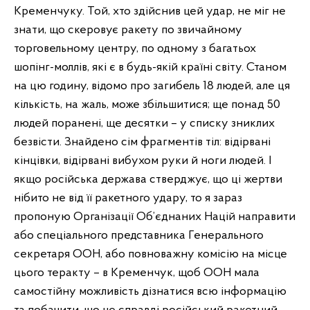
Кременчуку. Той, хто здійснив цей удар, не міг не
знати, що скеровує ракету по звичайному
торговельному центру, по одному з багатьох
шопінг-моллів, які є в будь-якій країні світу. Станом
на цю годину, відомо про загибель 18 людей, але ця
кількість, на жаль, може збільшитися; ще понад 50
людей поранені, ще десятки – у списку зниклих
безвісти. Знайдено сім фрагментів тіл: відірвані
кінцівки, відірвані вибухом руки й ноги людей. І
якщо російська держава стверджує, що ці жертви
нібито не від її ракетного удару, то я зараз
пропоную Організації Об’єднаних Націй направити
або спеціального представника Генерального
секретаря ООН, або повноважну комісію на місце
цього теракту – в Кременчук, щоб ООН мала
самостійну можливість дізнатися всю інформацію