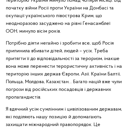
територію України минуло понад чотири місяці. Від
початку війни Росії проти України на Донбасі та
окупації українського півострова Крим, що
неодноразово засуджено на рівні Генасамблеї
ООН, минуло вісім років.
Потрібно діяти негайно і зробити все, щоб Росія
припинила вбивати дітей, людей – усіх. Треба
притягти її до відповідальності за тероризм, інакше
вона може перенести терористичну активність і на
територію інших держав Європи, Азії. Країни Балтії,
Польща, Молдова, Казахстан… Багато націй вже чули
погрози від російських посадовців і державних
пропагандистів.
Я вдячний усім сумлінним і цивілізованим державам,
які поділяють нашу позицію й допомагають
захищати міжнародний правопорядок. Це