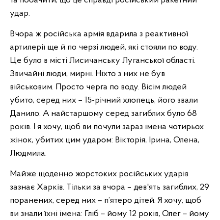
та побачити, що це справді російський ракетний
удар.
Вчора ж російська армія вдарила з реактивної
артилерії ще й по черзі людей, які стояли по воду.
Це було в місті Лисичанську Луганської області.
Звичайні люди, мирні. Ніхто з них не був
військовим. Просто черга по воду. Вісім людей
убито, серед них – 15-річний хлопець, його звали
Данило. А найстаршому серед загиблих було 68
років. І я хочу, щоб ви почули зараз імена чотирьох
жінок, убитих цим ударом: Вікторія, Ірина, Олена,
Людмила.
Майже щоденно жорстоких російських ударів
зазнає Харків. Тільки за вчора – дев'ять загиблих, 29
поранених, серед них – п’ятеро дітей. Я хочу, щоб
ви знали їхні імена: Гліб – йому 12 років, Олег – йому