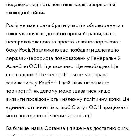
недалекоглядність політиків часів завершення
«холодної війни».
Росія не має права брати участі в обговореннях і
голосуваннях щодо війни проти України, яка є
неспровокованою та просто колонізаторською з
боку Росії. Я закликаю вас позбавити делегацію
держави-терориста повноважень у Генеральній
Асамблеї ООН, і це можливо. Це необхідно. Це
справедливо! Це чесно! Росія не має права
залишатись у Радбезі. І цей шлях не занадто
тернистий, як декому може здаватися, якщо
виявити послідовність і належну політичну волю. Це
єдиний логічний шлях, щоб Статут ООН працював і
його поважали всі члени Організації.
Ба більше, наша Організація вже має достатню силу,