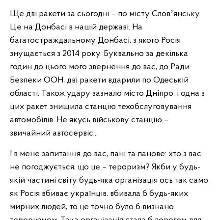
Ще дві ракети за сьогодні – по місту Словʼянську.
Це на Донбасі в нашій державі. На
багатостраждальному Донбасі, з якого Росія
знущається з 2014 року. Буквально за декілька
годин до цього мого звернення до вас, до Ради
Безпеки ООН, дві ракети вдарили по Одеській
області. Також удару зазнало місто Дніпро, і одна з
цих ракет знищила станцію техобслуговування
автомобілів. Не якусь військову станцію –
звичайний автосервіс...
І в мене запитання до вас, пані та панове: хто з вас
не погоджується, що це – тероризм? Якби у будь-
якій частині світу будь-яка організація ось так само,
як Росія вбиває українців, вбивала б будь-яких
мирних людей, то це точно було б визнано