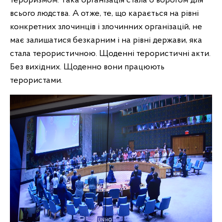
тероризмом. Така організація стала б ворогом для
всього людства. А отже, те, що карається на рівні
конкретних злочинців і злочинних організацій, не
має залишатися безкарним і на рівні держави, яка
стала терористичною. Щоденні терористичні акти.
Без вихідних. Щоденно вони працюють
терористами.