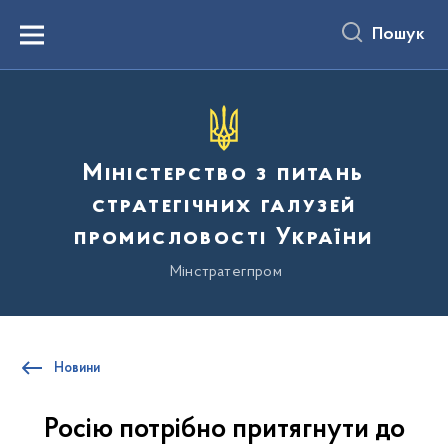
до
основного
Пошук
вмісту
Menu
Міністерство з питань
стратегічних галузей
промисловості України
Мінстратегпром
Новини
Росію потрібно притягнути до