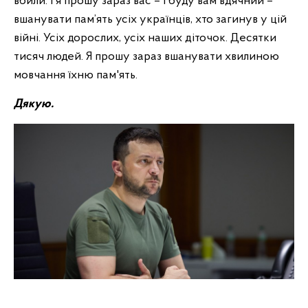
вбили. І я прошу зараз вас – і буду вам вдячний –
вшанувати пам’ять усіх українців, хто загинув у цій
війні. Усіх дорослих, усіх наших діточок. Десятки
тисяч людей. Я прошу зараз вшанувати хвилиною
мовчання їхню пам'ять.
Дякую.