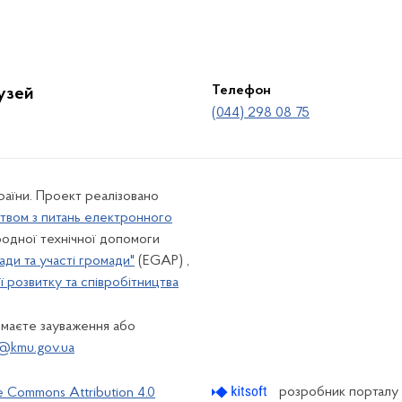
Телефон
лузей
(044) 298 08 75
країни. Проект реалізовано
твом з питань електронного
одної технічної допомоги
ади та участі громади"
(EGAP) ,
 розвитку та співробітництва
 маєте зауваження або
@kmu.gov.ua
розробник порталу
e Commons Attribution 4.0