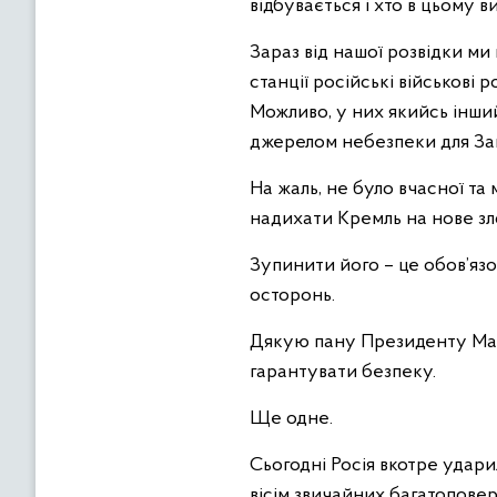
відбувається і хто в цьому в
Зараз від нашої розвідки ми
станції російські військові 
Можливо, у них якийсь інший
джерелом небезпеки для Запор
На жаль, не було вчасної та 
надихати Кремль на нове зл
Зупинити його – це обов’язок
осторонь.
Дякую пану Президенту Макр
гарантувати безпеку.
Ще одне.
Сьогодні Росія вкотре удари
вісім звичайних багатоповерх