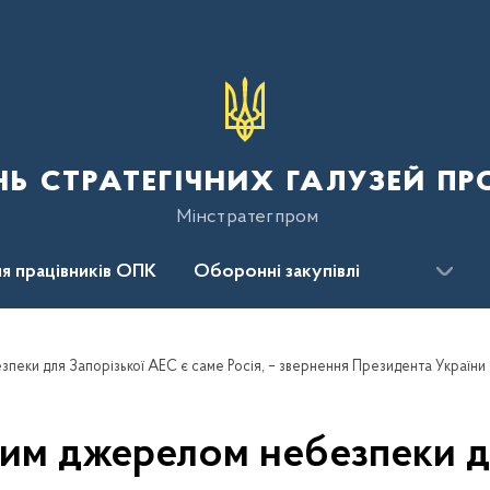
нь стратегічних галузей п
Мінстратегпром
я працівників ОПК
Оборонні закупівлі
сцентр
Для громадськості
зпеки для Запорізької АЕС є саме Росія, – звернення Президента України
ним джерелом небезпеки д