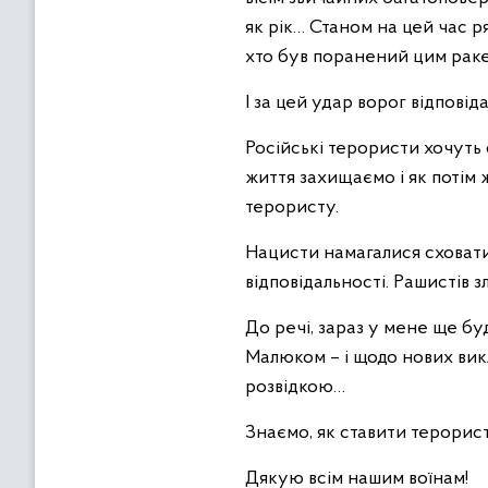
як рік… Станом на цей час р
хто був поранений цим рак
І за цей удар ворог відповідат
Російські терористи хочуть 
життя захищаємо і як потім
терористу.
Нацисти намагалися сховатис
відповідальності. Рашистів 
До речі, зараз у мене ще б
Малюком – і щодо нових викли
розвідкою…
Знаємо, як ставити терорист
Дякую всім нашим воїнам!