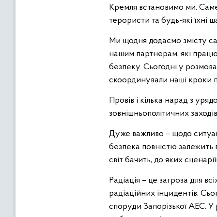
Кремля встановимо ми. Саме м
терористи та будь-які їхні ш
Ми щодня додаємо змісту сам
нашим партнерам, які працюю
безпеку. Сьогодні у розмова
скоординували наші кроки 
Провів і кілька нарад з ур
зовнішньополітичних заходів
Дуже важливо – щодо ситуації
безпека повністю залежить ві
світ бачить, до яких сценарі
Радіація – це загроза для вс
радіаційних інцидентів. Сьог
споруди Запорізької АЕС. У р