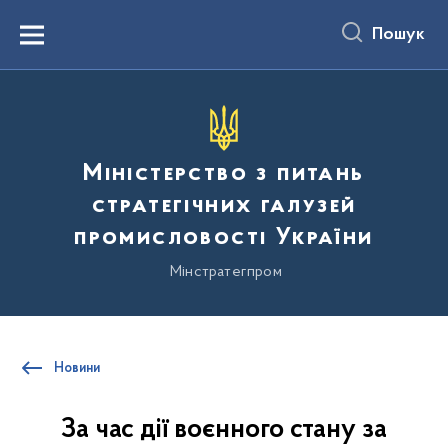
до
основного
Пошук
вмісту
Menu
Міністерство з питань
стратегічних галузей
промисловості України
Мінстратегпром
Новини
За час дії воєнного стану за