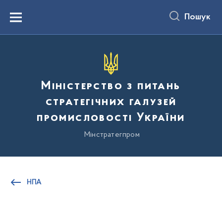
до
основного
Пошук
вмісту
Menu
Міністерство з питань
стратегічних галузей
промисловості України
Мінстратегпром
НПА